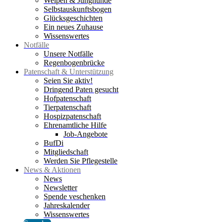
Welpen & Junghunde
Selbstauskunftsbogen
Glücksgeschichten
Ein neues Zuhause
Wissenswertes
Notfälle
Unsere Notfälle
Regenbogenbrücke
Patenschaft & Unterstützung
Seien Sie aktiv!
Dringend Paten gesucht
Hofpatenschaft
Tierpatenschaft
Hospizpatenschaft
Ehrenamtliche Hilfe
Job-Angebote
BufDi
Mitgliedschaft
Werden Sie Pflegestelle
News & Aktionen
News
Newsletter
Spende veschenken
Jahreskalender
Wissenswertes