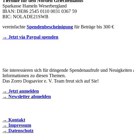
Tierhilfe für den Norden Griechenlands
Sparkasse Hameln Weserbergland
IBAN: DE86 2545 0110 0031 0367 59
BIC: NOLADE21SWB
vereinfachte
Spendenbescheinigung
für Beträge bis 300 €
→ Jetzt via Paypal spenden
Newsletter
Sie interessieren sich für dringende Spendenaufrufe und Neuigkeiten 
Informationen zu diesen Themen.
Das Zorro Dogsavior e. V. Team freut sich auf Sie!
→ Jetzt anmelden
→ Newsletter abmelden
KONTAKT AUFNEHMEN
→ Kontakt
→ Impressum
→ Datenschutz