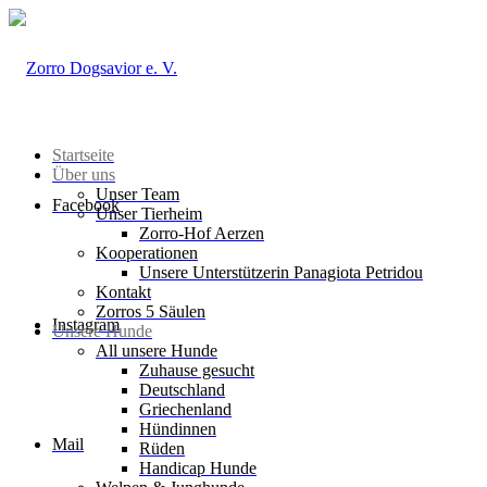
Startseite
Über uns
Unser Team
Facebook
Unser Tierheim
Zorro-Hof Aerzen
Kooperationen
Unsere Unterstützerin Panagiota Petridou
Kontakt
Zorros 5 Säulen
Instagram
Unsere Hunde
All unsere Hunde
Zuhause gesucht
Deutschland
Griechenland
Hündinnen
Mail
Rüden
Handicap Hunde