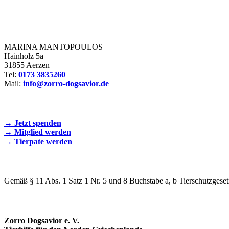
Zorro Dogsavior e. V.
MARINA MANTOPOULOS
Hainholz 5a
31855 Aerzen
Tel:
0173 3835260
Mail:
info@zorro-dogsavior.de
SEIEN SIE AKTIV DABEI!
→ Jetzt spenden
→ Mitglied werden
→ Tierpate werden
WIR SIND EIN TIERSCHUTZVEREIN
Gemäß § 11 Abs. 1 Satz 1 Nr. 5 und 8 Buchstabe a, b Tierschutzgeset
SPENDENKONTO
Zorro Dogsavior e. V.