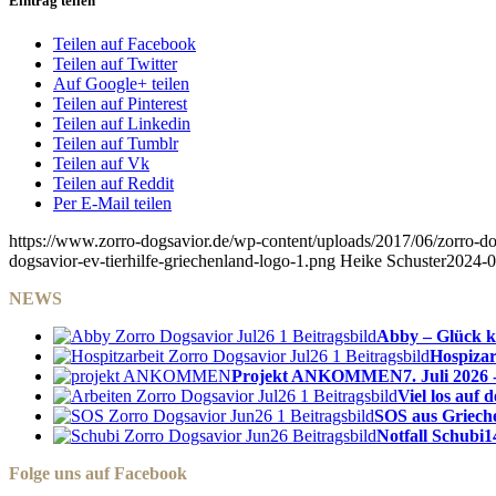
Eintrag teilen
Teilen auf Facebook
Teilen auf Twitter
Auf Google+ teilen
Teilen auf Pinterest
Teilen auf Linkedin
Teilen auf Tumblr
Teilen auf Vk
Teilen auf Reddit
Per E-Mail teilen
https://www.zorro-dogsavior.de/wp-content/uploads/2017/06/zorro-dog
dogsavior-ev-tierhilfe-griechenland-logo-1.png
Heike Schuster
2024-0
NEWS
Abby – Glück k
Hospizar
Projekt ANKOMMEN
7. Juli 2026 
Viel los auf
SOS aus Griech
Notfall Schubi
1
Folge uns auf Facebook