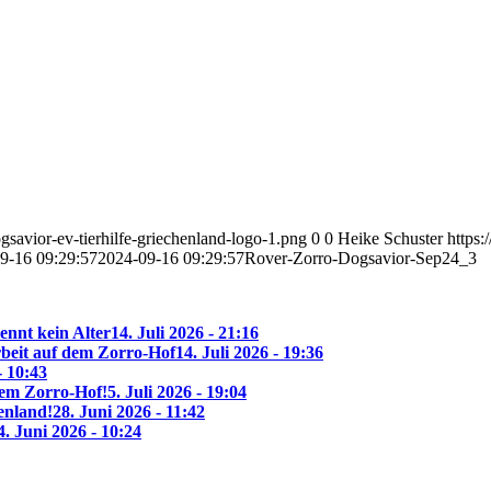
savior-ev-tierhilfe-griechenland-logo-1.png
0
0
Heike Schuster
https:
9-16 09:29:57
2024-09-16 09:29:57
Rover-Zorro-Dogsavior-Sep24_3
ennt kein Alter
14. Juli 2026 - 21:16
beit auf dem Zorro-Hof
14. Juli 2026 - 19:36
- 10:43
 dem Zorro-Hof!
5. Juli 2026 - 19:04
enland!
28. Juni 2026 - 11:42
4. Juni 2026 - 10:24