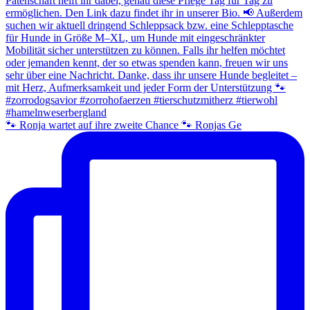
🐾 Ronja wartet auf ihre zweite Chance 🐾 Ronjas Ge