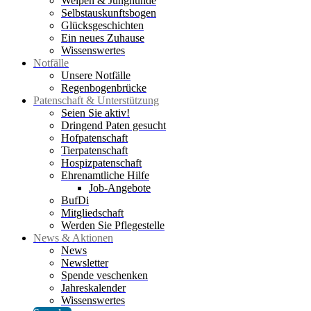
Welpen & Junghunde
Selbstauskunftsbogen
Glücksgeschichten
Ein neues Zuhause
Wissenswertes
Notfälle
Unsere Notfälle
Regenbogenbrücke
Patenschaft & Unterstützung
Seien Sie aktiv!
Dringend Paten gesucht
Hofpatenschaft
Tierpatenschaft
Hospizpatenschaft
Ehrenamtliche Hilfe
Job-Angebote
BufDi
Mitgliedschaft
Werden Sie Pflegestelle
News & Aktionen
News
Newsletter
Spende veschenken
Jahreskalender
Wissenswertes