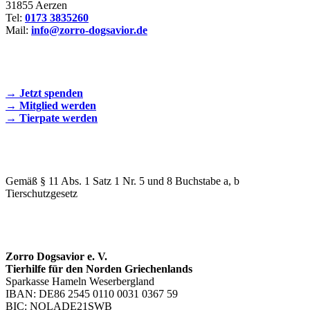
31855 Aerzen
Tel:
0173 3835260
Mail:
info@zorro-dogsavior.de
SEIEN SIE AKTIV DABEI!
→ Jetzt spenden
→ Mitglied werden
→ Tierpate werden
WIR SIND EIN TIERSCHUTZVEREIN
Gemäß § 11 Abs. 1 Satz 1 Nr. 5 und 8 Buchstabe a, b
Tierschutzgesetz
SPENDENKONTO
Zorro Dogsavior e. V.
Tierhilfe für den Norden Griechenlands
Sparkasse Hameln Weserbergland
IBAN: DE86 2545 0110 0031 0367 59
BIC: NOLADE21SWB