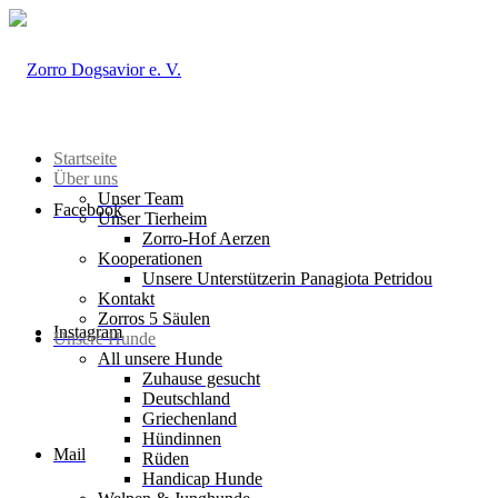
Startseite
Über uns
Unser Team
Facebook
Unser Tierheim
Zorro-Hof Aerzen
Kooperationen
Unsere Unterstützerin Panagiota Petridou
Kontakt
Zorros 5 Säulen
Instagram
Unsere Hunde
All unsere Hunde
Zuhause gesucht
Deutschland
Griechenland
Hündinnen
Mail
Rüden
Handicap Hunde