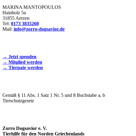
MARINA MANTOPOULOS
Hainholz 5a
31855 Aerzen
Tel:
0173 3835260
Mail:
info@zorro-dogsavior.de
SEIEN SIE AKTIV DABEI!
→ Jetzt spenden
→ Mitglied werden
→ Tierpate werden
WIR SIND EIN TIERSCHUTZVEREIN
Gemäß § 11 Abs. 1 Satz 1 Nr. 5 und 8 Buchstabe a, b
Tierschutzgesetz
SPENDENKONTO
Zorro Dogsavior e. V.
Tierhilfe für den Norden Griechenlands