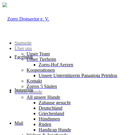
Startseite
Über uns
Unser Team
Facebook
Unser Tierheim
Zorro-Hof Aerzen
Kooperationen
Unsere Unterstützerin Panagiota Petridou
Kontakt
Zorros 5 Säulen
Instagram
Unsere Hunde
All unsere Hunde
Zuhause gesucht
Deutschland
Griechenland
Hündinnen
Mail
Rüden
Handicap Hunde