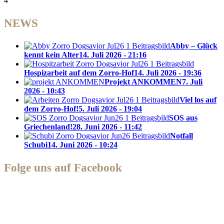
4
NEWS
Abby – Glück
kennt kein Alter
14. Juli 2026 - 21:16
Hospizarbeit auf dem Zorro-Hof
14. Juli 2026 - 19:36
Projekt ANKOMMEN
7. Juli
2026 - 10:43
Viel los auf
dem Zorro-Hof!
5. Juli 2026 - 19:04
SOS aus
Griechenland!
28. Juni 2026 - 11:42
Notfall
Schubi
14. Juni 2026 - 10:24
Folge uns auf Facebook
Zorro Dogsavior e. V.