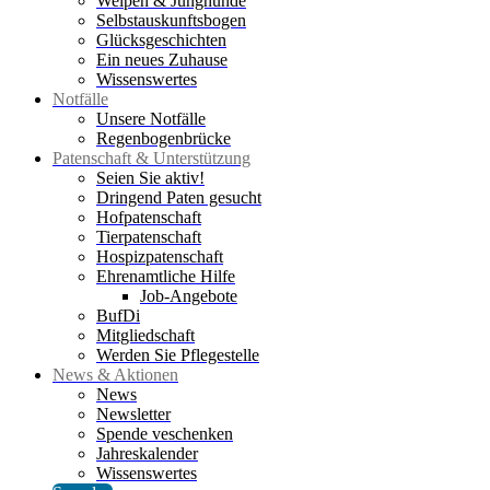
Welpen & Junghunde
Selbstauskunftsbogen
Glücksgeschichten
Ein neues Zuhause
Wissenswertes
Notfälle
Unsere Notfälle
Regenbogenbrücke
Patenschaft & Unterstützung
Seien Sie aktiv!
Dringend Paten gesucht
Hofpatenschaft
Tierpatenschaft
Hospizpatenschaft
Ehrenamtliche Hilfe
Job-Angebote
BufDi
Mitgliedschaft
Werden Sie Pflegestelle
News & Aktionen
News
Newsletter
Spende veschenken
Jahreskalender
Wissenswertes