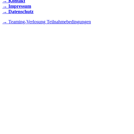
→ Kontakt
→ Impressum
→ Datenschutz
→ Teaming-Verlosung Teilnahmebedingungen
INSTAGRAM