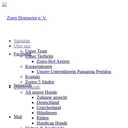
Startseite
Über uns
Unser Team
Facebook
Unser Tierheim
Zorro-Hof Aerzen
Kooperationen
Unsere Unterstützerin Panagiota Petridou
Kontakt
Zorros 5 Säulen
Instagram
Unsere Hunde
All unsere Hunde
Zuhause gesucht
Deutschland
Griechenland
Hündinnen
Mail
Rüden
Handicap Hunde