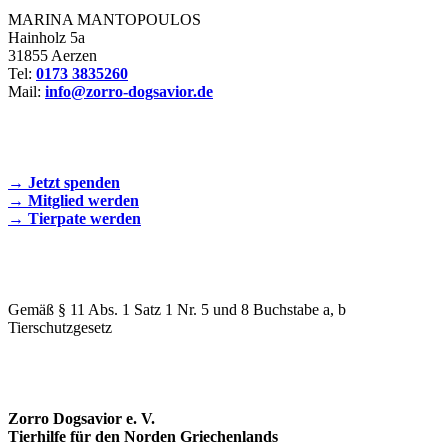
MARINA MANTOPOULOS
Hainholz 5a
31855 Aerzen
Tel:
0173 3835260
Mail:
info@zorro-dogsavior.de
SEIEN SIE AKTIV DABEI!
→ Jetzt spenden
→ Mitglied werden
→ Tierpate werden
WIR SIND EIN TIERSCHUTZVEREIN
Gemäß § 11 Abs. 1 Satz 1 Nr. 5 und 8 Buchstabe a, b
Tierschutzgesetz
SPENDENKONTO
Zorro Dogsavior e. V.
Tierhilfe für den Norden Griechenlands