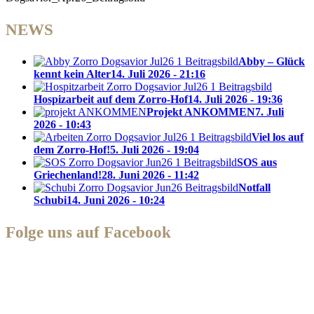
NEWS
Abby – Glück
kennt kein Alter
14. Juli 2026 - 21:16
Hospizarbeit auf dem Zorro-Hof
14. Juli 2026 - 19:36
Projekt ANKOMMEN
7. Juli
2026 - 10:43
Viel los auf
dem Zorro-Hof!
5. Juli 2026 - 19:04
SOS aus
Griechenland!
28. Juni 2026 - 11:42
Notfall
Schubi
14. Juni 2026 - 10:24
Folge uns auf Facebook
Zorro Dogsavior e. V.