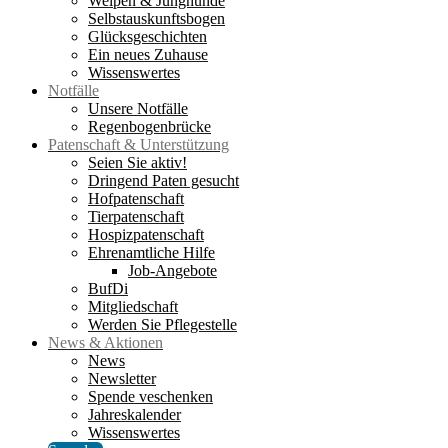
Welpen & Junghunde
Selbstauskunftsbogen
Glücksgeschichten
Ein neues Zuhause
Wissenswertes
Notfälle
Unsere Notfälle
Regenbogenbrücke
Patenschaft & Unterstützung
Seien Sie aktiv!
Dringend Paten gesucht
Hofpatenschaft
Tierpatenschaft
Hospizpatenschaft
Ehrenamtliche Hilfe
Job-Angebote
BufDi
Mitgliedschaft
Werden Sie Pflegestelle
News & Aktionen
News
Newsletter
Spende veschenken
Jahreskalender
Wissenswertes