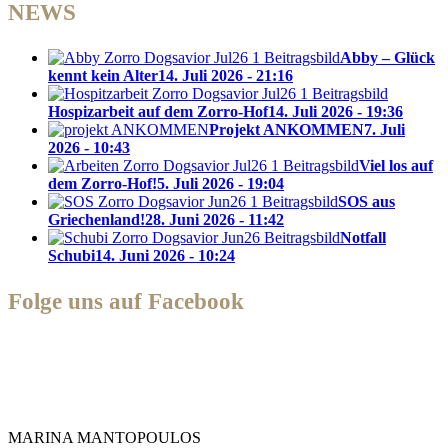
NEWS
Abby – Glück
kennt kein Alter
14. Juli 2026 - 21:16
Hospizarbeit auf dem Zorro-Hof
14. Juli 2026 - 19:36
Projekt ANKOMMEN
7. Juli
2026 - 10:43
Viel los auf
dem Zorro-Hof!
5. Juli 2026 - 19:04
SOS aus
Griechenland!
28. Juni 2026 - 11:42
Notfall
Schubi
14. Juni 2026 - 10:24
Folge uns auf Facebook
Zorro Dogsavior e. V.
MARINA MANTOPOULOS