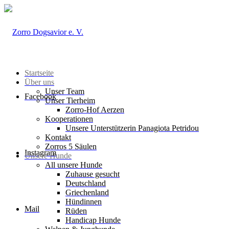
Startseite
Über uns
Unser Team
Facebook
Unser Tierheim
Zorro-Hof Aerzen
Kooperationen
Unsere Unterstützerin Panagiota Petridou
Kontakt
Zorros 5 Säulen
Instagram
Unsere Hunde
All unsere Hunde
Zuhause gesucht
Deutschland
Griechenland
Hündinnen
Mail
Rüden
Handicap Hunde