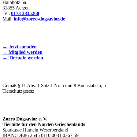
Hainholz 5a
31855 Aerzen
Tel:
0173 3835260
Mail:
info@zorro-dogsavior.de
SEIEN SIE AKTIV DABEI!
→ Jetzt spenden
→ Mitglied werden
→ Tierpate werden
WIR SIND EIN TIERSCHUTZVEREIN
Gemäß § 11 Abs. 1 Satz 1 Nr. 5 und 8 Buchstabe a, b
Tierschutzgesetz
SPENDENKONTO
Zorro Dogsavior e. V.
Tierhilfe für den Norden Griechenlands
Sparkasse Hameln Weserbergland
IBAN: DE86 2545 0110 0031 0367 59