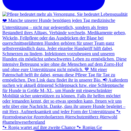
🐾 Ronja wartet auf ihre zweite Chance 🐾 Ronjas Ge