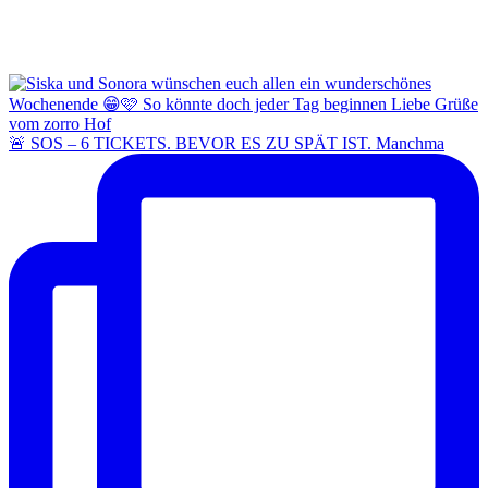
🚨 SOS – 6 TICKETS. BEVOR ES ZU SPÄT IST. Manchma