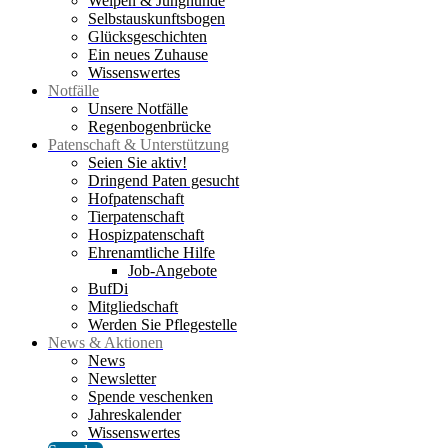
Welpen & Junghunde
Selbstauskunftsbogen
Glücksgeschichten
Ein neues Zuhause
Wissenswertes
Notfälle
Unsere Notfälle
Regenbogenbrücke
Patenschaft & Unterstützung
Seien Sie aktiv!
Dringend Paten gesucht
Hofpatenschaft
Tierpatenschaft
Hospizpatenschaft
Ehrenamtliche Hilfe
Job-Angebote
BufDi
Mitgliedschaft
Werden Sie Pflegestelle
News & Aktionen
News
Newsletter
Spende veschenken
Jahreskalender
Wissenswertes