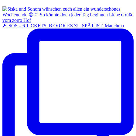
🚨 SOS – 6 TICKETS. BEVOR ES ZU SPÄT IST. Manchma