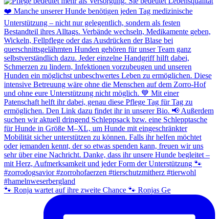
🐾 Ronja wartet auf ihre zweite Chance 🐾 Ronjas Ge