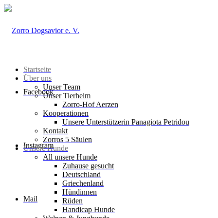
Startseite
Über uns
Unser Team
Facebook
Unser Tierheim
Zorro-Hof Aerzen
Kooperationen
Unsere Unterstützerin Panagiota Petridou
Kontakt
Zorros 5 Säulen
Instagram
Unsere Hunde
All unsere Hunde
Zuhause gesucht
Deutschland
Griechenland
Hündinnen
Mail
Rüden
Handicap Hunde