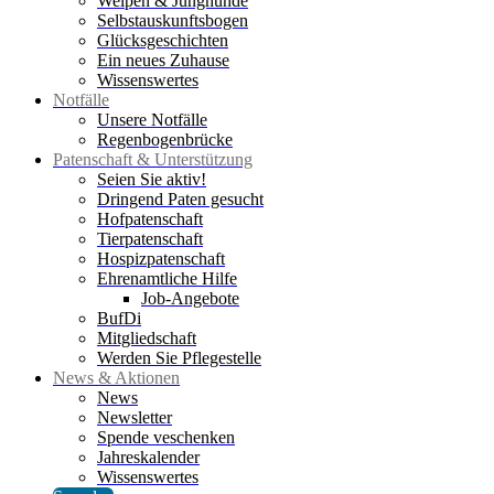
Welpen & Junghunde
Selbstauskunftsbogen
Glücksgeschichten
Ein neues Zuhause
Wissenswertes
Notfälle
Unsere Notfälle
Regenbogenbrücke
Patenschaft & Unterstützung
Seien Sie aktiv!
Dringend Paten gesucht
Hofpatenschaft
Tierpatenschaft
Hospizpatenschaft
Ehrenamtliche Hilfe
Job-Angebote
BufDi
Mitgliedschaft
Werden Sie Pflegestelle
News & Aktionen
News
Newsletter
Spende veschenken
Jahreskalender
Wissenswertes