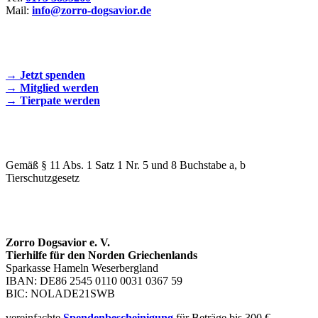
Mail:
info@zorro-dogsavior.de
SEIEN SIE AKTIV DABEI!
→ Jetzt spenden
→ Mitglied werden
→ Tierpate werden
WIR SIND EIN TIERSCHUTZVEREIN
Gemäß § 11 Abs. 1 Satz 1 Nr. 5 und 8 Buchstabe a, b
Tierschutzgesetz
SPENDENKONTO
Zorro Dogsavior e. V.
Tierhilfe für den Norden Griechenlands
Sparkasse Hameln Weserbergland
IBAN: DE86 2545 0110 0031 0367 59
BIC: NOLADE21SWB
vereinfachte
Spendenbescheinigung
für Beträge bis 300 €