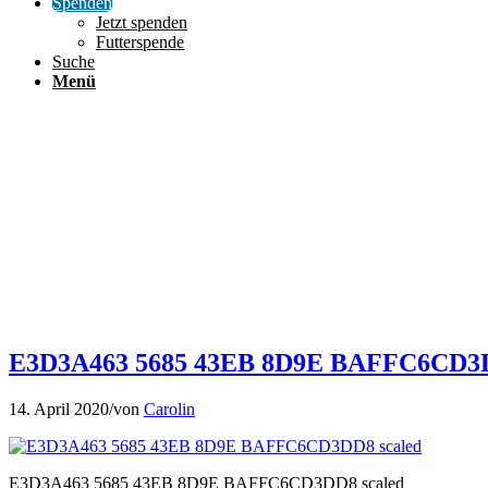
Spenden
Jetzt spenden
Futterspende
Suche
Menü
E3D3A463 5685 43EB 8D9E BAFFC6CD3D
14. April 2020
/
von
Carolin
E3D3A463 5685 43EB 8D9E BAFFC6CD3DD8 scaled