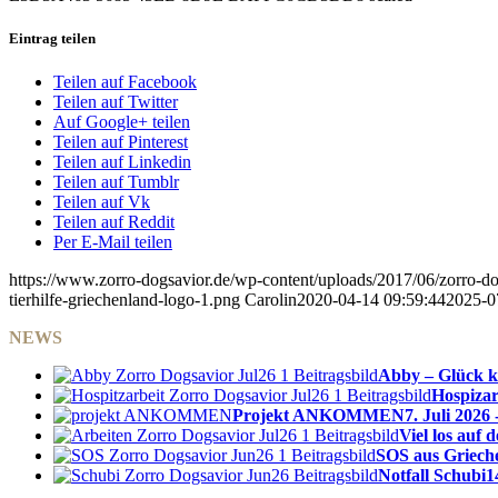
Eintrag teilen
Teilen auf Facebook
Teilen auf Twitter
Auf Google+ teilen
Teilen auf Pinterest
Teilen auf Linkedin
Teilen auf Tumblr
Teilen auf Vk
Teilen auf Reddit
Per E-Mail teilen
https://www.zorro-dogsavior.de/wp-content/uploads/2017/06/zorro-dog
tierhilfe-griechenland-logo-1.png
Carolin
2020-04-14 09:59:44
2025-0
NEWS
Abby – Glück k
Hospizar
Projekt ANKOMMEN
7. Juli 2026 
Viel los auf
SOS aus Griech
Notfall Schubi
1