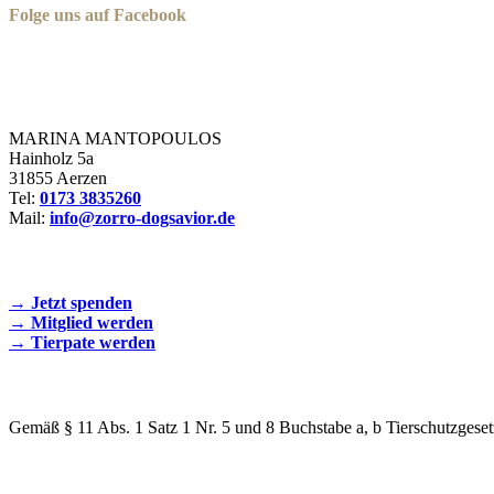
Folge uns auf Facebook
Zorro Dogsavior e. V.
MARINA MANTOPOULOS
Hainholz 5a
31855 Aerzen
Tel:
0173 3835260
Mail:
info@zorro-dogsavior.de
SEIEN SIE AKTIV DABEI!
→ Jetzt spenden
→ Mitglied werden
→ Tierpate werden
WIR SIND EIN TIERSCHUTZVEREIN
Gemäß § 11 Abs. 1 Satz 1 Nr. 5 und 8 Buchstabe a, b Tierschutzgeset
SPENDENKONTO