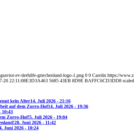
savior-ev-tierhilfe-griechenland-logo-1.png
0
0
Carolin
https://www.z
7-20 22:11:08
E3D3A463 5685 43EB 8D9E BAFFC6CD3DD8 scale
ennt kein Alter
14. Juli 2026 - 21:16
beit auf dem Zorro-Hof
14. Juli 2026 - 19:36
- 10:43
 dem Zorro-Hof!
5. Juli 2026 - 19:04
enland!
28. Juni 2026 - 11:42
4. Juni 2026 - 10:24