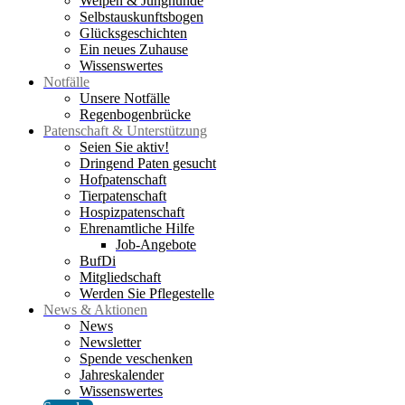
Welpen & Junghunde
Selbstauskunftsbogen
Glücksgeschichten
Ein neues Zuhause
Wissenswertes
Notfälle
Unsere Notfälle
Regenbogenbrücke
Patenschaft & Unterstützung
Seien Sie aktiv!
Dringend Paten gesucht
Hofpatenschaft
Tierpatenschaft
Hospizpatenschaft
Ehrenamtliche Hilfe
Job-Angebote
BufDi
Mitgliedschaft
Werden Sie Pflegestelle
News & Aktionen
News
Newsletter
Spende veschenken
Jahreskalender
Wissenswertes