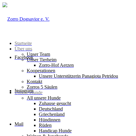
Startseite
Über uns
Unser Team
Facebook
Unser Tierheim
Zorro-Hof Aerzen
Kooperationen
Unsere Unterstützerin Panagiota Petridou
Kontakt
Zorros 5 Säulen
Instagram
Unsere Hunde
All unsere Hunde
Zuhause gesucht
Deutschland
Griechenland
Hündinnen
Mail
Rüden
Handicap Hunde