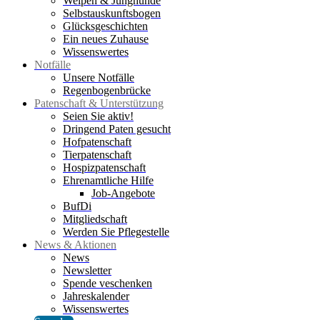
Welpen & Junghunde
Selbstauskunftsbogen
Glücksgeschichten
Ein neues Zuhause
Wissenswertes
Notfälle
Unsere Notfälle
Regenbogenbrücke
Patenschaft & Unterstützung
Seien Sie aktiv!
Dringend Paten gesucht
Hofpatenschaft
Tierpatenschaft
Hospizpatenschaft
Ehrenamtliche Hilfe
Job-Angebote
BufDi
Mitgliedschaft
Werden Sie Pflegestelle
News & Aktionen
News
Newsletter
Spende veschenken
Jahreskalender
Wissenswertes