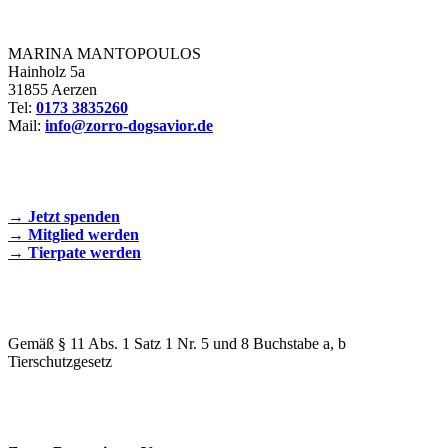
Zorro Dogsavior e. V.
MARINA MANTOPOULOS
Hainholz 5a
31855 Aerzen
Tel:
0173 3835260
Mail:
info@zorro-dogsavior.de
SEIEN SIE AKTIV DABEI!
→ Jetzt spenden
→ Mitglied werden
→ Tierpate werden
WIR SIND EIN TIERSCHUTZVEREIN
Gemäß § 11 Abs. 1 Satz 1 Nr. 5 und 8 Buchstabe a, b
Tierschutzgesetz
SPENDENKONTO