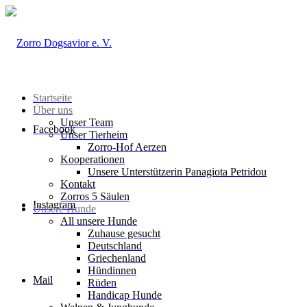
Startseite
Über uns
Unser Team
Facebook
Unser Tierheim
Zorro-Hof Aerzen
Kooperationen
Unsere Unterstützerin Panagiota Petridou
Kontakt
Zorros 5 Säulen
Instagram
Unsere Hunde
All unsere Hunde
Zuhause gesucht
Deutschland
Griechenland
Hündinnen
Mail
Rüden
Handicap Hunde