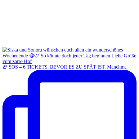
🚨 SOS – 6 TICKETS. BEVOR ES ZU SPÄT IST. Manchma