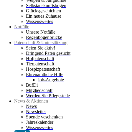
Welpen & Junghunde
Selbstauskunftsbogen
Glücksgeschichten
Ein neues Zuhause
Wissenswertes
Notfälle
Unsere Notfälle
Regenbogenbrücke
Patenschaft & Unterstützung
Seien Sie aktiv!
Dringend Paten gesucht
Hofpatenschaft
Tierpatenschaft
Hospizpatenschaft
Ehrenamtliche Hilfe
Job-Angebote
BufDi
Mitgliedschaft
Werden Sie Pflegestelle
News & Aktionen
News
Newsletter
Spende veschenken
Jahreskalender
Wissenswertes