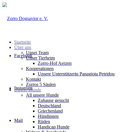
Startseite
Über uns
Unser Team
Facebook
Unser Tierheim
Zorro-Hof Aerzen
Kooperationen
Unsere Unterstützerin Panagiota Petridou
Kontakt
Zorros 5 Säulen
Instagram
Unsere Hunde
All unsere Hunde
Zuhause gesucht
Deutschland
Griechenland
Hündinnen
Mail
Rüden
Handicap Hunde