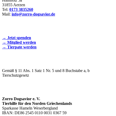
Hainholz 5a
31855 Aerzen
Tel:
0173 3835260
Mail:
info@zorro-dogsavior.de
SEIEN SIE AKTIV DABEI!
→ Jetzt spenden
→ Mitglied werden
→ Tierpate werden
WIR SIND EIN TIERSCHUTZVEREIN
Gemäß § 11 Abs. 1 Satz 1 Nr. 5 und 8 Buchstabe a, b
Tierschutzgesetz
SPENDENKONTO
Zorro Dogsavior e. V.
Tierhilfe für den Norden Griechenlands
Sparkasse Hameln Weserbergland
IBAN: DE86 2545 0110 0031 0367 59