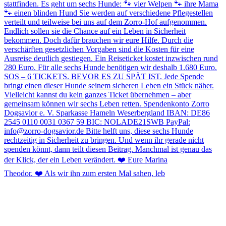
Theodor. ❤️ Als wir ihn zum ersten Mal sahen, leb