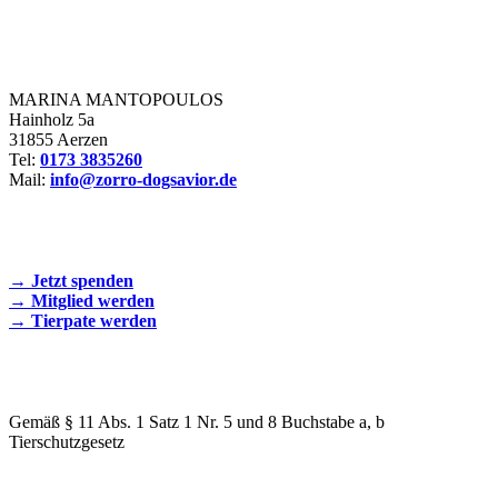
Zorro Dogsavior e. V.
MARINA MANTOPOULOS
Hainholz 5a
31855 Aerzen
Tel:
0173 3835260
Mail:
info@zorro-dogsavior.de
SEIEN SIE AKTIV DABEI!
→ Jetzt spenden
→ Mitglied werden
→ Tierpate werden
WIR SIND EIN TIERSCHUTZVEREIN
Gemäß § 11 Abs. 1 Satz 1 Nr. 5 und 8 Buchstabe a, b
Tierschutzgesetz
SPENDENKONTO