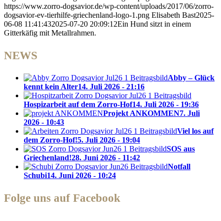
https://www.zorro-dogsavior.de/wp-content/uploads/2017/06/zorro-
dogsavior-ev-tierhilfe-griechenland-logo-1.png
Elisabeth Bast
2025-
06-08 11:41:43
2025-07-20 20:09:12
Ein Hund sitzt in einem
Gitterkäfig mit Metallrahmen.
NEWS
Abby – Glück
kennt kein Alter
14. Juli 2026 - 21:16
Hospizarbeit auf dem Zorro-Hof
14. Juli 2026 - 19:36
Projekt ANKOMMEN
7. Juli
2026 - 10:43
Viel los auf
dem Zorro-Hof!
5. Juli 2026 - 19:04
SOS aus
Griechenland!
28. Juni 2026 - 11:42
Notfall
Schubi
14. Juni 2026 - 10:24
Folge uns auf Facebook