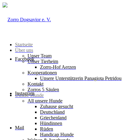
Startseite
Über uns
Unser Team
Facebook
Unser Tierheim
Zorro-Hof Aerzen
Kooperationen
Unsere Unterstützerin Panagiota Petridou
Kontakt
Zorros 5 Säulen
Instagram
Unsere Hunde
All unsere Hunde
Zuhause gesucht
Deutschland
Griechenland
Hündinnen
Mail
Rüden
Handicap Hunde