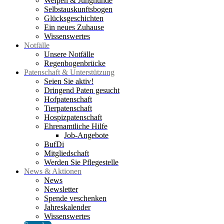
Welpen & Junghunde
Selbstauskunftsbogen
Glücksgeschichten
Ein neues Zuhause
Wissenswertes
Notfälle
Unsere Notfälle
Regenbogenbrücke
Patenschaft & Unterstützung
Seien Sie aktiv!
Dringend Paten gesucht
Hofpatenschaft
Tierpatenschaft
Hospizpatenschaft
Ehrenamtliche Hilfe
Job-Angebote
BufDi
Mitgliedschaft
Werden Sie Pflegestelle
News & Aktionen
News
Newsletter
Spende veschenken
Jahreskalender
Wissenswertes