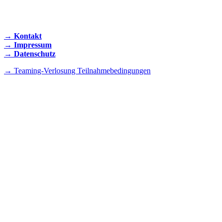
KONTAKT AUFNEHMEN
→ Kontakt
→ Impressum
→ Datenschutz
→ Teaming-Verlosung Teilnahmebedingungen
INSTAGRAM