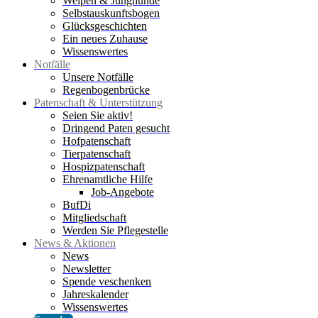
Welpen & Junghunde
Selbstauskunftsbogen
Glücksgeschichten
Ein neues Zuhause
Wissenswertes
Notfälle
Unsere Notfälle
Regenbogenbrücke
Patenschaft & Unterstützung
Seien Sie aktiv!
Dringend Paten gesucht
Hofpatenschaft
Tierpatenschaft
Hospizpatenschaft
Ehrenamtliche Hilfe
Job-Angebote
BufDi
Mitgliedschaft
Werden Sie Pflegestelle
News & Aktionen
News
Newsletter
Spende veschenken
Jahreskalender
Wissenswertes