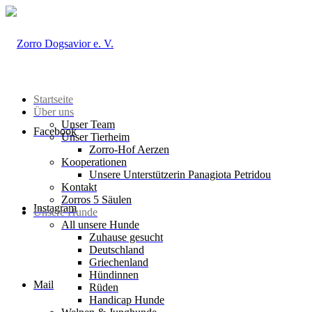
Startseite
Über uns
Unser Team
Facebook
Unser Tierheim
Zorro-Hof Aerzen
Kooperationen
Unsere Unterstützerin Panagiota Petridou
Kontakt
Zorros 5 Säulen
Instagram
Unsere Hunde
All unsere Hunde
Zuhause gesucht
Deutschland
Griechenland
Hündinnen
Mail
Rüden
Handicap Hunde