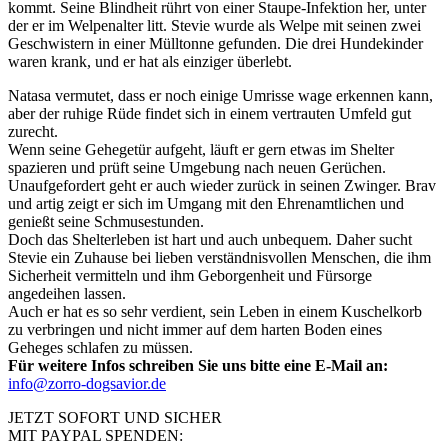
kommt. Seine Blindheit rührt von einer Staupe-Infektion her, unter
der er im Welpenalter litt. Stevie wurde als Welpe mit seinen zwei
Geschwistern in einer Mülltonne gefunden. Die drei Hundekinder
waren krank, und er hat als einziger überlebt.
Natasa vermutet, dass er noch einige Umrisse wage erkennen kann,
aber der ruhige Rüde findet sich in einem vertrauten Umfeld gut
zurecht.
Wenn seine Gehegetür aufgeht, läuft er gern etwas im Shelter
spazieren und prüft seine Umgebung nach neuen Gerüchen.
Unaufgefordert geht er auch wieder zurück in seinen Zwinger. Brav
und artig zeigt er sich im Umgang mit den Ehrenamtlichen und
genießt seine Schmusestunden.
Doch das Shelterleben ist hart und auch unbequem. Daher sucht
Stevie ein Zuhause bei lieben verständnisvollen Menschen, die ihm
Sicherheit vermitteln und ihm Geborgenheit und Fürsorge
angedeihen lassen.
Auch er hat es so sehr verdient, sein Leben in einem Kuschelkorb
zu verbringen und nicht immer auf dem harten Boden eines
Geheges schlafen zu müssen.
Für weitere Infos schreiben Sie uns bitte eine E-Mail an:
info@zorro-dogsavior.de
JETZT SOFORT UND SICHER
MIT PAYPAL SPENDEN: