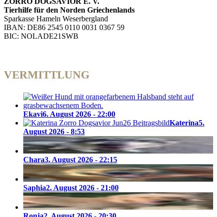
ZORRO DOGSAVIOR E. V.
Tierhilfe für den Norden Griechenlands
Sparkasse Hameln Weserbergland
IBAN: DE86 2545 0110 0031 0367 59
BIC: NOLADE21SWB
VERMITTLUNG
Ekavi
6. August 2026 - 22:00
Katerina
5.
August 2026 - 8:53
Chara
3. August 2026 - 22:15
Saphia
2. August 2026 - 21:00
Ronja
2. August 2026 - 20:30