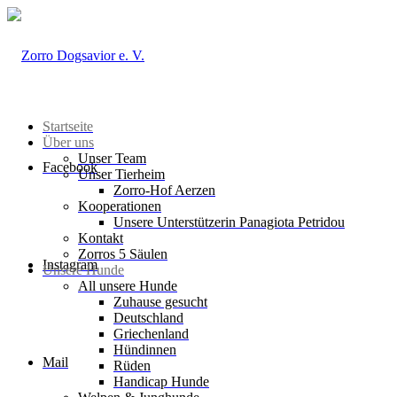
Startseite
Über uns
Unser Team
Facebook
Unser Tierheim
Zorro-Hof Aerzen
Kooperationen
Unsere Unterstützerin Panagiota Petridou
Kontakt
Zorros 5 Säulen
Instagram
Unsere Hunde
All unsere Hunde
Zuhause gesucht
Deutschland
Griechenland
Hündinnen
Mail
Rüden
Handicap Hunde