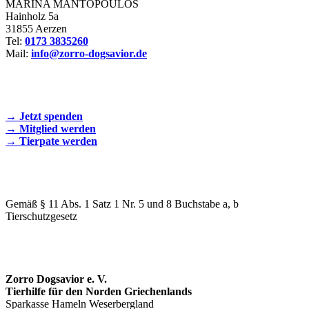
MARINA MANTOPOULOS
Hainholz 5a
31855 Aerzen
Tel:
0173 3835260
Mail:
info@zorro-dogsavior.de
SEIEN SIE AKTIV DABEI!
→ Jetzt spenden
→ Mitglied werden
→ Tierpate werden
WIR SIND EIN TIERSCHUTZVEREIN
Gemäß § 11 Abs. 1 Satz 1 Nr. 5 und 8 Buchstabe a, b
Tierschutzgesetz
SPENDENKONTO
Zorro Dogsavior e. V.
Tierhilfe für den Norden Griechenlands
Sparkasse Hameln Weserbergland