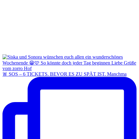
🚨 SOS – 6 TICKETS. BEVOR ES ZU SPÄT IST. Manchma