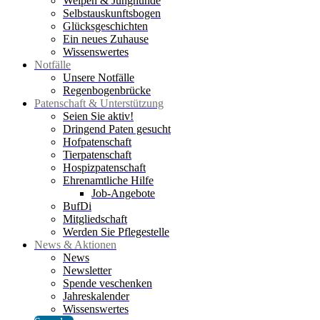
Welpen & Junghunde
Selbstauskunftsbogen
Glücksgeschichten
Ein neues Zuhause
Wissenswertes
Notfälle
Unsere Notfälle
Regenbogenbrücke
Patenschaft & Unterstützung
Seien Sie aktiv!
Dringend Paten gesucht
Hofpatenschaft
Tierpatenschaft
Hospizpatenschaft
Ehrenamtliche Hilfe
Job-Angebote
BufDi
Mitgliedschaft
Werden Sie Pflegestelle
News & Aktionen
News
Newsletter
Spende veschenken
Jahreskalender
Wissenswertes