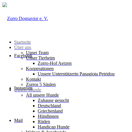
Startseite
Über uns
Unser Team
Facebook
Unser Tierheim
Zorro-Hof Aerzen
Kooperationen
Unsere Unterstützerin Panagiota Petridou
Kontakt
Zorros 5 Säulen
Instagram
Unsere Hunde
All unsere Hunde
Zuhause gesucht
Deutschland
Griechenland
Hündinnen
Mail
Rüden
Handicap Hunde