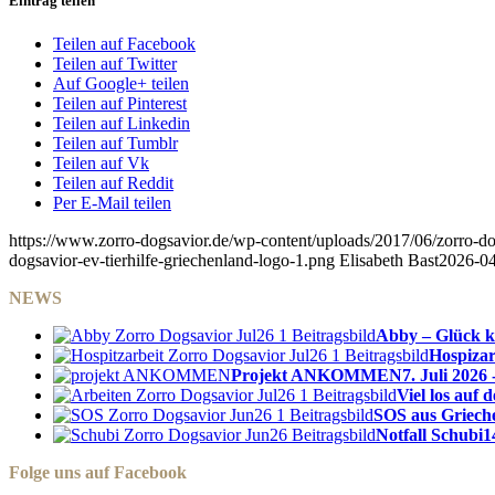
Eintrag teilen
Teilen auf Facebook
Teilen auf Twitter
Auf Google+ teilen
Teilen auf Pinterest
Teilen auf Linkedin
Teilen auf Tumblr
Teilen auf Vk
Teilen auf Reddit
Per E-Mail teilen
https://www.zorro-dogsavior.de/wp-content/uploads/2017/06/zorro-dog
dogsavior-ev-tierhilfe-griechenland-logo-1.png
Elisabeth Bast
2026-04
NEWS
Abby – Glück k
Hospizar
Projekt ANKOMMEN
7. Juli 2026 
Viel los auf
SOS aus Griech
Notfall Schubi
1
Folge uns auf Facebook