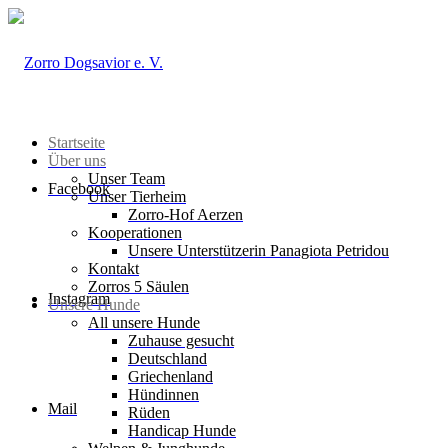
Startseite
Über uns
Unser Team
Facebook
Unser Tierheim
Zorro-Hof Aerzen
Kooperationen
Unsere Unterstützerin Panagiota Petridou
Kontakt
Zorros 5 Säulen
Instagram
Unsere Hunde
All unsere Hunde
Zuhause gesucht
Deutschland
Griechenland
Hündinnen
Mail
Rüden
Handicap Hunde