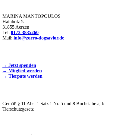
Zorro Dogsavior e. V.
MARINA MANTOPOULOS
Hainholz 5a
31855 Aerzen
Tel:
0173 3835260
Mail:
info@zorro-dogsavior.de
SEIEN SIE AKTIV DABEI!
→ Jetzt spenden
→ Mitglied werden
→ Tierpate werden
WIR SIND EIN TIERSCHUTZVEREIN
Gemäß § 11 Abs. 1 Satz 1 Nr. 5 und 8 Buchstabe a, b
Tierschutzgesetz
SPENDENKONTO