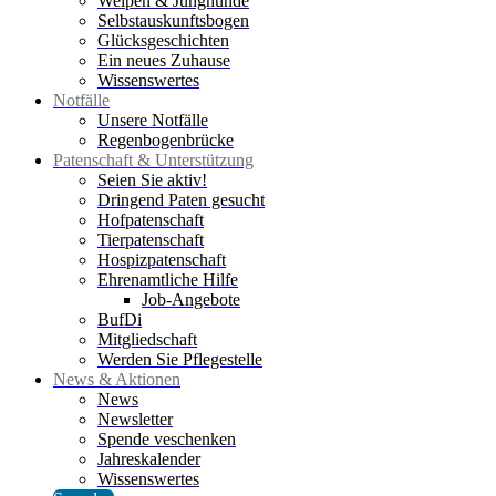
Welpen & Junghunde
Selbstauskunftsbogen
Glücksgeschichten
Ein neues Zuhause
Wissenswertes
Notfälle
Unsere Notfälle
Regenbogenbrücke
Patenschaft & Unterstützung
Seien Sie aktiv!
Dringend Paten gesucht
Hofpatenschaft
Tierpatenschaft
Hospizpatenschaft
Ehrenamtliche Hilfe
Job-Angebote
BufDi
Mitgliedschaft
Werden Sie Pflegestelle
News & Aktionen
News
Newsletter
Spende veschenken
Jahreskalender
Wissenswertes