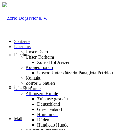
Startseite
Über uns
Unser Team
Facebook
Unser Tierheim
Zorro-Hof Aerzen
Kooperationen
Unsere Unterstützerin Panagiota Petridou
Kontakt
Zorros 5 Säulen
Instagram
Unsere Hunde
All unsere Hunde
Zuhause gesucht
Deutschland
Griechenland
Hündinnen
Mail
Rüden
Handicap Hunde