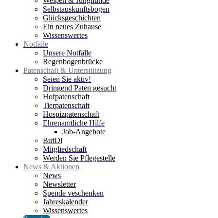
Welpen & Junghunde
Selbstauskunftsbogen
Glücksgeschichten
Ein neues Zuhause
Wissenswertes
Notfälle
Unsere Notfälle
Regenbogenbrücke
Patenschaft & Unterstützung
Seien Sie aktiv!
Dringend Paten gesucht
Hofpatenschaft
Tierpatenschaft
Hospizpatenschaft
Ehrenamtliche Hilfe
Job-Angebote
BufDi
Mitgliedschaft
Werden Sie Pflegestelle
News & Aktionen
News
Newsletter
Spende veschenken
Jahreskalender
Wissenswertes