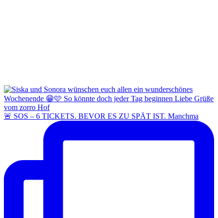
🚨 SOS – 6 TICKETS. BEVOR ES ZU SPÄT IST. Manchma