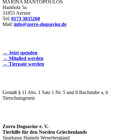
MARINA MANTOPOULOS
Hainholz 5a
31855 Aerzen
Tel:
0173 3835260
Mail:
info@zorro-dogsavior.de
SEIEN SIE AKTIV DABEI!
→ Jetzt spenden
→ Mitglied werden
→ Tierpate werden
WIR SIND EIN TIERSCHUTZVEREIN
Gemäß § 11 Abs. 1 Satz 1 Nr. 5 und 8 Buchstabe a, b
Tierschutzgesetz
SPENDENKONTO
Zorro Dogsavior e. V.
Tierhilfe für den Norden Griechenlands
Sparkasse Hameln Weserbergland