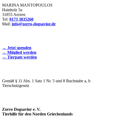
MARINA MANTOPOULOS
Hainholz 5a
31855 Aerzen
Tel:
0173 3835260
Mail:
info@zorro-dogsavior.de
SEIEN SIE AKTIV DABEI!
→ Jetzt spenden
→ Mitglied werden
→ Tierpate werden
WIR SIND EIN TIERSCHUTZVEREIN
Gemäß § 11 Abs. 1 Satz 1 Nr. 5 und 8 Buchstabe a, b
Tierschutzgesetz
SPENDENKONTO
Zorro Dogsavior e. V.
Tierhilfe für den Norden Griechenlands