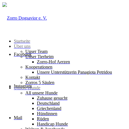
Startseite
Über uns
Unser Team
Facebook
Unser Tierheim
Zorro-Hof Aerzen
Kooperationen
Unsere Unterstützerin Panagiota Petridou
Kontakt
Zorros 5 Säulen
Instagram
Unsere Hunde
All unsere Hunde
Zuhause gesucht
Deutschland
Griechenland
Hündinnen
Mail
Rüden
Handicap Hunde