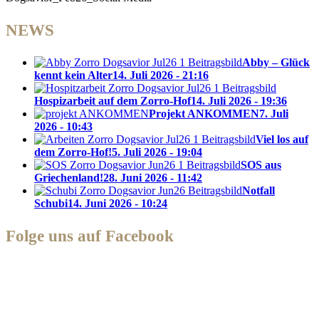
NEWS
Abby – Glück
kennt kein Alter
14. Juli 2026 - 21:16
Hospizarbeit auf dem Zorro-Hof
14. Juli 2026 - 19:36
Projekt ANKOMMEN
7. Juli
2026 - 10:43
Viel los auf
dem Zorro-Hof!
5. Juli 2026 - 19:04
SOS aus
Griechenland!
28. Juni 2026 - 11:42
Notfall
Schubi
14. Juni 2026 - 10:24
Folge uns auf Facebook
Zorro Dogsavior e. V.