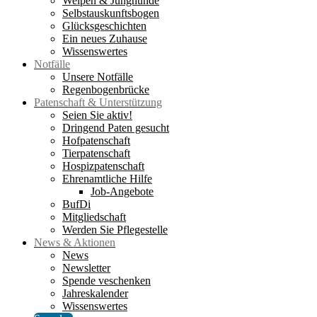
Welpen & Junghunde
Selbstauskunftsbogen
Glücksgeschichten
Ein neues Zuhause
Wissenswertes
Notfälle
Unsere Notfälle
Regenbogenbrücke
Patenschaft & Unterstützung
Seien Sie aktiv!
Dringend Paten gesucht
Hofpatenschaft
Tierpatenschaft
Hospizpatenschaft
Ehrenamtliche Hilfe
Job-Angebote
BufDi
Mitgliedschaft
Werden Sie Pflegestelle
News & Aktionen
News
Newsletter
Spende veschenken
Jahreskalender
Wissenswertes