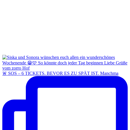
🚨 SOS – 6 TICKETS. BEVOR ES ZU SPÄT IST. Manchma