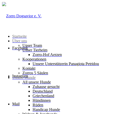
Startseite
Über uns
Unser Team
Facebook
Unser Tierheim
Zorro-Hof Aerzen
Kooperationen
Unsere Unterstützerin Panagiota Petridou
Kontakt
Zorros 5 Säulen
Instagram
Unsere Hunde
All unsere Hunde
Zuhause gesucht
Deutschland
Griechenland
Hündinnen
Mail
Rüden
Handicap Hunde