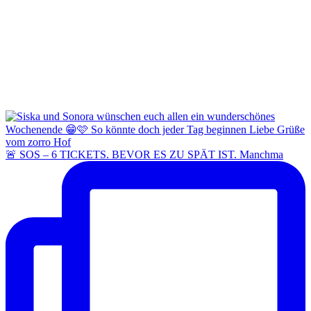
🚨 SOS – 6 TICKETS. BEVOR ES ZU SPÄT IST. Manchma