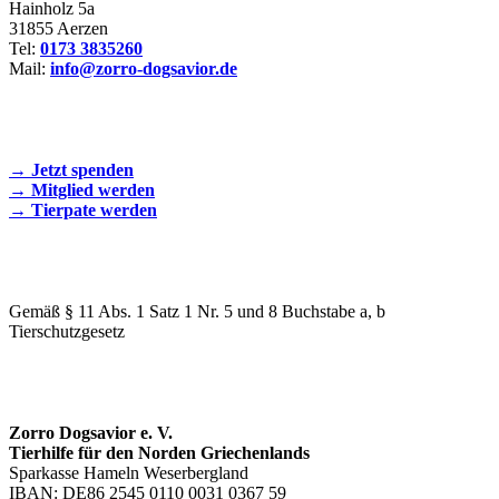
Hainholz 5a
31855 Aerzen
Tel:
0173 3835260
Mail:
info@zorro-dogsavior.de
SEIEN SIE AKTIV DABEI!
→ Jetzt spenden
→ Mitglied werden
→ Tierpate werden
WIR SIND EIN TIERSCHUTZVEREIN
Gemäß § 11 Abs. 1 Satz 1 Nr. 5 und 8 Buchstabe a, b
Tierschutzgesetz
SPENDENKONTO
Zorro Dogsavior e. V.
Tierhilfe für den Norden Griechenlands
Sparkasse Hameln Weserbergland
IBAN: DE86 2545 0110 0031 0367 59