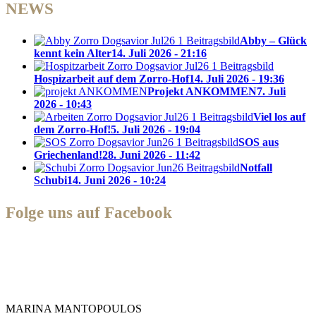
NEWS
Abby – Glück
kennt kein Alter
14. Juli 2026 - 21:16
Hospizarbeit auf dem Zorro-Hof
14. Juli 2026 - 19:36
Projekt ANKOMMEN
7. Juli
2026 - 10:43
Viel los auf
dem Zorro-Hof!
5. Juli 2026 - 19:04
SOS aus
Griechenland!
28. Juni 2026 - 11:42
Notfall
Schubi
14. Juni 2026 - 10:24
Folge uns auf Facebook
Zorro Dogsavior e. V.
MARINA MANTOPOULOS