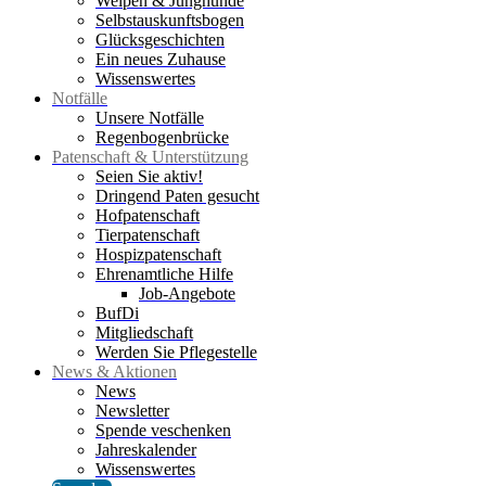
Welpen & Junghunde
Selbstauskunftsbogen
Glücksgeschichten
Ein neues Zuhause
Wissenswertes
Notfälle
Unsere Notfälle
Regenbogenbrücke
Patenschaft & Unterstützung
Seien Sie aktiv!
Dringend Paten gesucht
Hofpatenschaft
Tierpatenschaft
Hospizpatenschaft
Ehrenamtliche Hilfe
Job-Angebote
BufDi
Mitgliedschaft
Werden Sie Pflegestelle
News & Aktionen
News
Newsletter
Spende veschenken
Jahreskalender
Wissenswertes