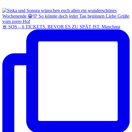
🚨 SOS – 6 TICKETS. BEVOR ES ZU SPÄT IST. Manchma