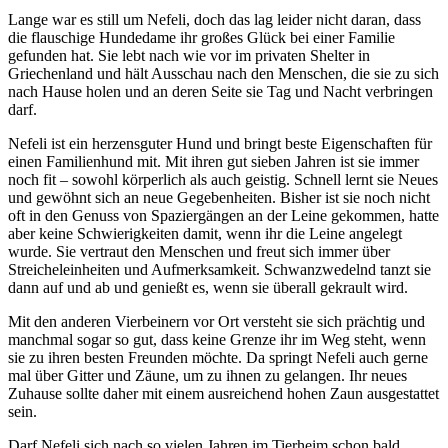
Lange war es still um Nefeli, doch das lag leider nicht daran, dass
die flauschige Hundedame ihr großes Glück bei einer Familie
gefunden hat. Sie lebt nach wie vor im privaten Shelter in
Griechenland und hält Ausschau nach den Menschen, die sie zu sich
nach Hause holen und an deren Seite sie Tag und Nacht verbringen
darf.
Nefeli ist ein herzensguter Hund und bringt beste Eigenschaften für
einen Familienhund mit. Mit ihren gut sieben Jahren ist sie immer
noch fit – sowohl körperlich als auch geistig. Schnell lernt sie Neues
und gewöhnt sich an neue Gegebenheiten. Bisher ist sie noch nicht
oft in den Genuss von Spaziergängen an der Leine gekommen, hatte
aber keine Schwierigkeiten damit, wenn ihr die Leine angelegt
wurde. Sie vertraut den Menschen und freut sich immer über
Streicheleinheiten und Aufmerksamkeit. Schwanzwedelnd tanzt sie
dann auf und ab und genießt es, wenn sie überall gekrault wird.
Mit den anderen Vierbeinern vor Ort versteht sie sich prächtig und
manchmal sogar so gut, dass keine Grenze ihr im Weg steht, wenn
sie zu ihren besten Freunden möchte. Da springt Nefeli auch gerne
mal über Gitter und Zäune, um zu ihnen zu gelangen. Ihr neues
Zuhause sollte daher mit einem ausreichend hohen Zaun ausgestattet
sein.
Darf Nefeli sich nach so vielen Jahren im Tierheim schon bald