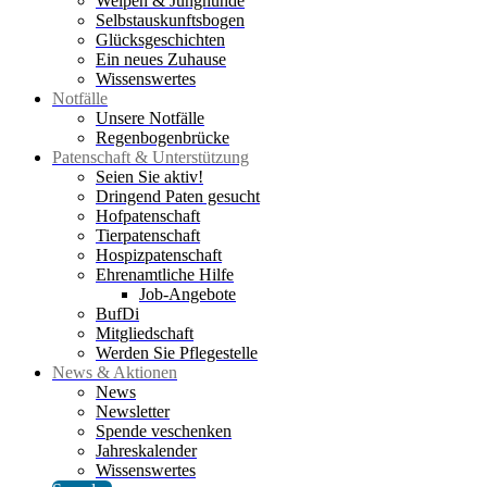
Welpen & Junghunde
Selbstauskunftsbogen
Glücksgeschichten
Ein neues Zuhause
Wissenswertes
Notfälle
Unsere Notfälle
Regenbogenbrücke
Patenschaft & Unterstützung
Seien Sie aktiv!
Dringend Paten gesucht
Hofpatenschaft
Tierpatenschaft
Hospizpatenschaft
Ehrenamtliche Hilfe
Job-Angebote
BufDi
Mitgliedschaft
Werden Sie Pflegestelle
News & Aktionen
News
Newsletter
Spende veschenken
Jahreskalender
Wissenswertes