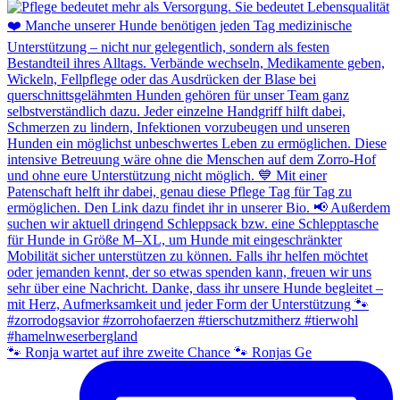
🐾 Ronja wartet auf ihre zweite Chance 🐾 Ronjas Ge