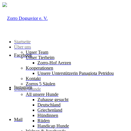
Startseite
Über uns
Unser Team
Facebook
Unser Tierheim
Zorro-Hof Aerzen
Kooperationen
Unsere Unterstützerin Panagiota Petridou
Kontakt
Zorros 5 Säulen
Instagram
Unsere Hunde
All unsere Hunde
Zuhause gesucht
Deutschland
Griechenland
Hündinnen
Mail
Rüden
Handicap Hunde