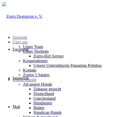
Startseite
Über uns
Unser Team
Facebook
Unser Tierheim
Zorro-Hof Aerzen
Kooperationen
Unsere Unterstützerin Panagiota Petridou
Kontakt
Zorros 5 Säulen
Instagram
Unsere Hunde
All unsere Hunde
Zuhause gesucht
Deutschland
Griechenland
Hündinnen
Mail
Rüden
Handicap Hunde