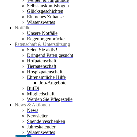
Welpen & Junghunde
Selbstauskunftsbogen
Glücksgeschichten
Ein neues Zuhause
Wissenswertes
Notfälle
Unsere Notfälle
Regenbogenbrücke
Patenschaft & Unterstützung
Seien Sie aktiv!
Dringend Paten gesucht
Hofpatenschaft
Tierpatenschaft
Hospizpatenschaft
Ehrenamtliche Hilfe
Job-Angebote
BufDi
Mitgliedschaft
Werden Sie Pflegestelle
News & Aktionen
News
Newsletter
Spende veschenken
Jahreskalender
Wissenswertes