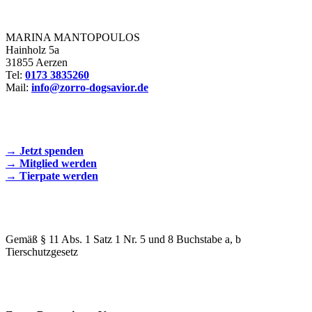
Zorro Dogsavior e. V.
MARINA MANTOPOULOS
Hainholz 5a
31855 Aerzen
Tel:
0173 3835260
Mail:
info@zorro-dogsavior.de
SEIEN SIE AKTIV DABEI!
→ Jetzt spenden
→ Mitglied werden
→ Tierpate werden
WIR SIND EIN TIERSCHUTZVEREIN
Gemäß § 11 Abs. 1 Satz 1 Nr. 5 und 8 Buchstabe a, b
Tierschutzgesetz
SPENDENKONTO