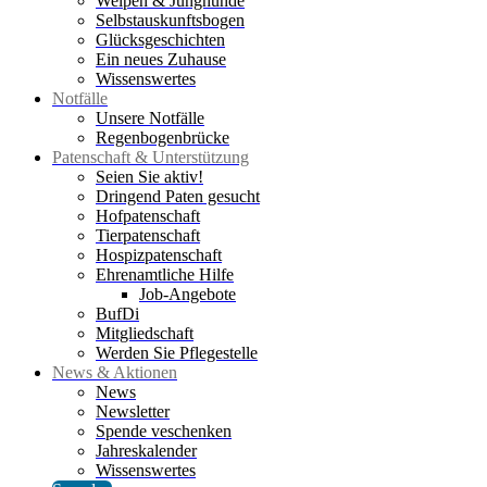
Welpen & Junghunde
Selbstauskunftsbogen
Glücksgeschichten
Ein neues Zuhause
Wissenswertes
Notfälle
Unsere Notfälle
Regenbogenbrücke
Patenschaft & Unterstützung
Seien Sie aktiv!
Dringend Paten gesucht
Hofpatenschaft
Tierpatenschaft
Hospizpatenschaft
Ehrenamtliche Hilfe
Job-Angebote
BufDi
Mitgliedschaft
Werden Sie Pflegestelle
News & Aktionen
News
Newsletter
Spende veschenken
Jahreskalender
Wissenswertes