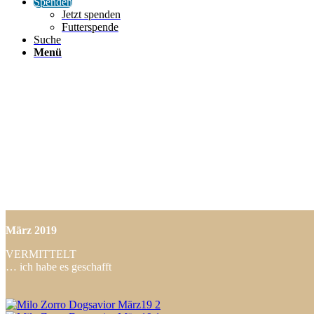
Spenden
Jetzt spenden
Futterspende
Suche
Menü
März
2019
VERMITTELT
… ich habe es geschafft