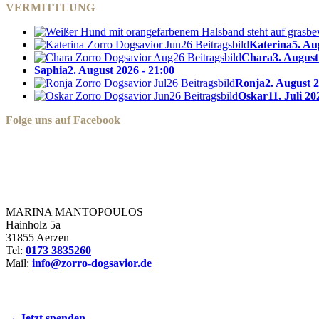
VERMITTLUNG
Katerina
5. Au
Chara
3. August
Saphia
2. August 2026 - 21:00
Ronja
2. August 2
Oskar
11. Juli 20
Folge uns auf Facebook
Zorro Dogsavior e. V.
MARINA MANTOPOULOS
Hainholz 5a
31855 Aerzen
Tel:
0173 3835260
Mail:
info@zorro-dogsavior.de
SEIEN SIE AKTIV DABEI!
→ Jetzt spenden