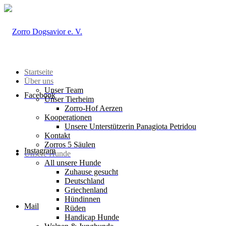
Startseite
Über uns
Unser Team
Facebook
Unser Tierheim
Zorro-Hof Aerzen
Kooperationen
Unsere Unterstützerin Panagiota Petridou
Kontakt
Zorros 5 Säulen
Instagram
Unsere Hunde
All unsere Hunde
Zuhause gesucht
Deutschland
Griechenland
Hündinnen
Mail
Rüden
Handicap Hunde