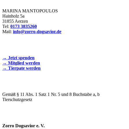
MARINA MANTOPOULOS
Hainholz 5a
31855 Aerzen
Tel:
0173 3835260
Mail:
info@zorro-dogsavior.de
SEIEN SIE AKTIV DABEI!
→ Jetzt spenden
→ Mitglied werden
→ Tierpate werden
WIR SIND EIN TIERSCHUTZVEREIN
Gemäß § 11 Abs. 1 Satz 1 Nr. 5 und 8 Buchstabe a, b
Tierschutzgesetz
SPENDENKONTO
Zorro Dogsavior e. V.