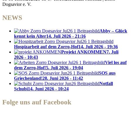
Dogsavior e. V.
NEWS
Abby – Glück
kennt kein Alter
14. Juli 2026 - 21:16
Hospizarbeit auf dem Zorro-Hof
14. Juli 2026 - 19:36
Projekt ANKOMMEN
7. Juli
2026 - 10:43
Viel los auf
dem Zorro-Hof!
5. Juli 2026 - 19:04
SOS aus
Griechenland!
28. Juni 2026 - 11:42
Notfall
Schubi
14. Juni 2026 - 10:24
Folge uns auf Facebook
Zorro Dogsavior e. V.