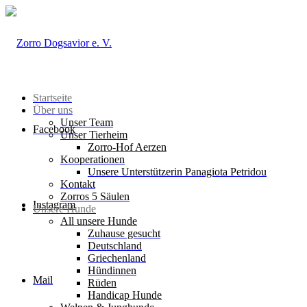
Startseite
Über uns
Unser Team
Facebook
Unser Tierheim
Zorro-Hof Aerzen
Kooperationen
Unsere Unterstützerin Panagiota Petridou
Kontakt
Zorros 5 Säulen
Instagram
Unsere Hunde
All unsere Hunde
Zuhause gesucht
Deutschland
Griechenland
Hündinnen
Mail
Rüden
Handicap Hunde