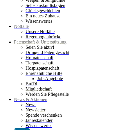
Welpen & Junghunde
Selbstauskunftsbogen
Glücksgeschichten
Ein neues Zuhause
Wissenswertes
Notfälle
Unsere Notfälle
Regenbogenbrücke
Patenschaft & Unterstützung
Seien Sie aktiv!
Dringend Paten gesucht
Hofpatenschaft
Tierpatenschaft
Hospizpatenschaft
Ehrenamtliche Hilfe
Job-Angebote
BufDi
Mitgliedschaft
Werden Sie Pflegestelle
News & Aktionen
News
Newsletter
Spende veschenken
Jahreskalender
Wissenswertes