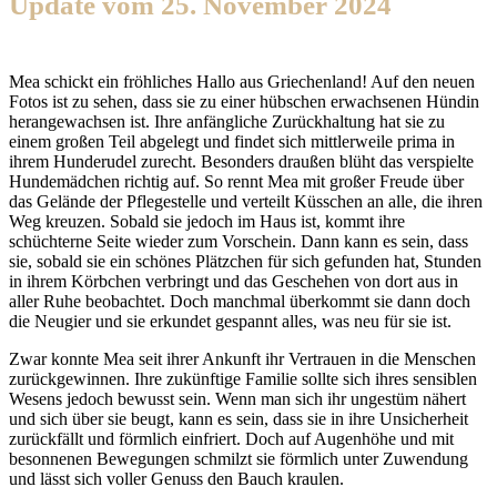
Update vom 25. November 2024
Mea schickt ein fröhliches Hallo aus Griechenland! Auf den neuen
Fotos ist zu sehen, dass sie zu einer hübschen erwachsenen Hündin
herangewachsen ist. Ihre anfängliche Zurückhaltung hat sie zu
einem großen Teil abgelegt und findet sich mittlerweile prima in
ihrem Hunderudel zurecht. Besonders draußen blüht das verspielte
Hundemädchen richtig auf. So rennt Mea mit großer Freude über
das Gelände der Pflegestelle und verteilt Küsschen an alle, die ihren
Weg kreuzen. Sobald sie jedoch im Haus ist, kommt ihre
schüchterne Seite wieder zum Vorschein. Dann kann es sein, dass
sie, sobald sie ein schönes Plätzchen für sich gefunden hat, Stunden
in ihrem Körbchen verbringt und das Geschehen von dort aus in
aller Ruhe beobachtet. Doch manchmal überkommt sie dann doch
die Neugier und sie erkundet gespannt alles, was neu für sie ist.
Zwar konnte Mea seit ihrer Ankunft ihr Vertrauen in die Menschen
zurückgewinnen. Ihre zukünftige Familie sollte sich ihres sensiblen
Wesens jedoch bewusst sein. Wenn man sich ihr ungestüm nähert
und sich über sie beugt, kann es sein, dass sie in ihre Unsicherheit
zurückfällt und förmlich einfriert. Doch auf Augenhöhe und mit
besonnenen Bewegungen schmilzt sie förmlich unter Zuwendung
und lässt sich voller Genuss den Bauch kraulen.