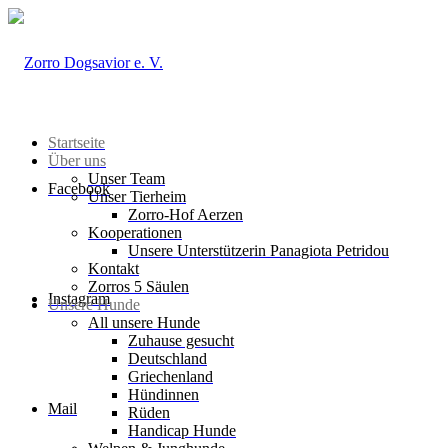
Startseite
Über uns
Unser Team
Facebook
Unser Tierheim
Zorro-Hof Aerzen
Kooperationen
Unsere Unterstützerin Panagiota Petridou
Kontakt
Zorros 5 Säulen
Instagram
Unsere Hunde
All unsere Hunde
Zuhause gesucht
Deutschland
Griechenland
Hündinnen
Mail
Rüden
Handicap Hunde