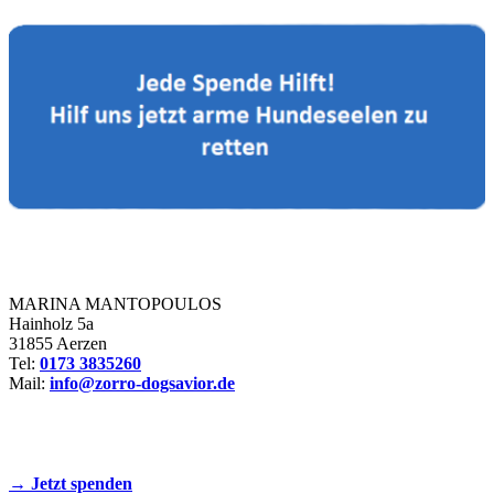
Zorro Dogsavior e. V.
MARINA MANTOPOULOS
Hainholz 5a
31855 Aerzen
Tel:
0173 3835260
Mail:
info@zorro-dogsavior.de
SEIEN SIE AKTIV DABEI!
→ Jetzt spenden