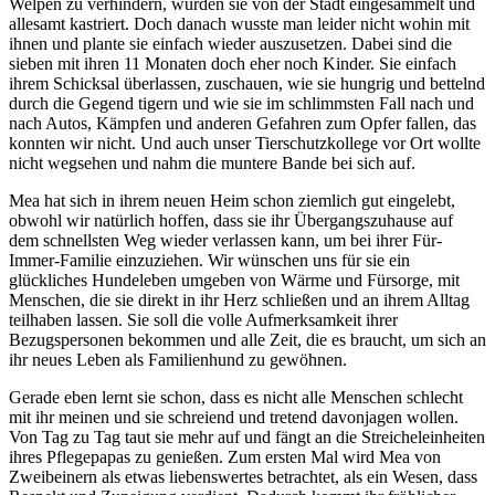
Welpen zu verhindern, wurden sie von der Stadt eingesammelt und
allesamt kastriert. Doch danach wusste man leider nicht wohin mit
ihnen und plante sie einfach wieder auszusetzen. Dabei sind die
sieben mit ihren 11 Monaten doch eher noch Kinder. Sie einfach
ihrem Schicksal überlassen, zuschauen, wie sie hungrig und bettelnd
durch die Gegend tigern und wie sie im schlimmsten Fall nach und
nach Autos, Kämpfen und anderen Gefahren zum Opfer fallen, das
konnten wir nicht. Und auch unser Tierschutzkollege vor Ort wollte
nicht wegsehen und nahm die muntere Bande bei sich auf.
Mea hat sich in ihrem neuen Heim schon ziemlich gut eingelebt,
obwohl wir natürlich hoffen, dass sie ihr Übergangszuhause auf
dem schnellsten Weg wieder verlassen kann, um bei ihrer Für-
Immer-Familie einzuziehen. Wir wünschen uns für sie ein
glückliches Hundeleben umgeben von Wärme und Fürsorge, mit
Menschen, die sie direkt in ihr Herz schließen und an ihrem Alltag
teilhaben lassen. Sie soll die volle Aufmerksamkeit ihrer
Bezugspersonen bekommen und alle Zeit, die es braucht, um sich an
ihr neues Leben als Familienhund zu gewöhnen.
Gerade eben lernt sie schon, dass es nicht alle Menschen schlecht
mit ihr meinen und sie schreiend und tretend davonjagen wollen.
Von Tag zu Tag taut sie mehr auf und fängt an die Streicheleinheiten
ihres Pflegepapas zu genießen. Zum ersten Mal wird Mea von
Zweibeinern als etwas liebenswertes betrachtet, als ein Wesen, dass