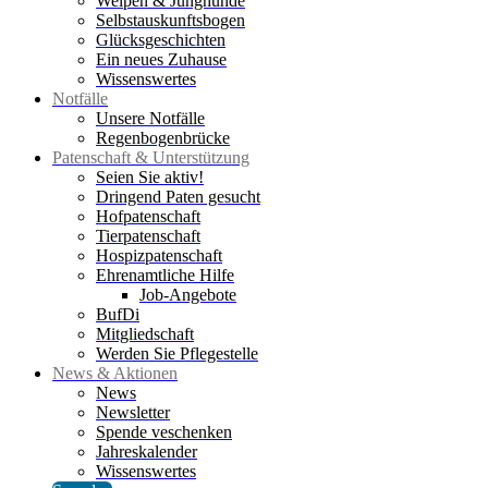
Welpen & Junghunde
Selbstauskunftsbogen
Glücksgeschichten
Ein neues Zuhause
Wissenswertes
Notfälle
Unsere Notfälle
Regenbogenbrücke
Patenschaft & Unterstützung
Seien Sie aktiv!
Dringend Paten gesucht
Hofpatenschaft
Tierpatenschaft
Hospizpatenschaft
Ehrenamtliche Hilfe
Job-Angebote
BufDi
Mitgliedschaft
Werden Sie Pflegestelle
News & Aktionen
News
Newsletter
Spende veschenken
Jahreskalender
Wissenswertes