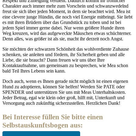
Respekt und Zuneigung verdient. Dadurch kommt ihr fröhlicher
Charakter auch immer mehr zum Vorschein und schwanzwedelnd
freut sie sich über jeden Moment, in dem sie beachtet wird. Mea ist
eine clevere junge Hündin, die noch viel Energie mitbringt. Sie liebt
es mit ihren Brüdern über das Grundstück zu toben und ist bei
jedem Spiel immer gerne dabei. Nur wenn größere Hunde ihren
Weg kreuzen, wird das aufgeweckte Mäuschen etwas schüchterner.
Denn alles, was größer ist als sie, macht ihr derzeit noch Angst.
Sie möchten der schwarzen Schönheit das wohlverdiente Zuhause
schenken, sie anleiten und fördern, ihr Sicherheit geben und alle
Liebe, die sie braucht? Dann freuen wir uns über Ihre
Kontaktaufnahme, um gemeinsam zu besprechen, wie Mea schon
bald Teil Ihres Lebens sein kann.
Doch auch, wenn es Ihnen gerade nicht möglich ist einen eigenen
Hund zu adoptieren, können Sie helfen! Werden Sie PATE oder
SPENDER und unterstützen Sie uns mit Meas Unterhaltskosten.
Jeder Betrag, egal wie klein oder groß, hilft mit, Unterkunft und
Versorgung auch zukünftig sicherzustellen. Herzlichen Dank!
Bei Interesse füllen Sie bitte einen
Selbstauskunftsbogen aus: