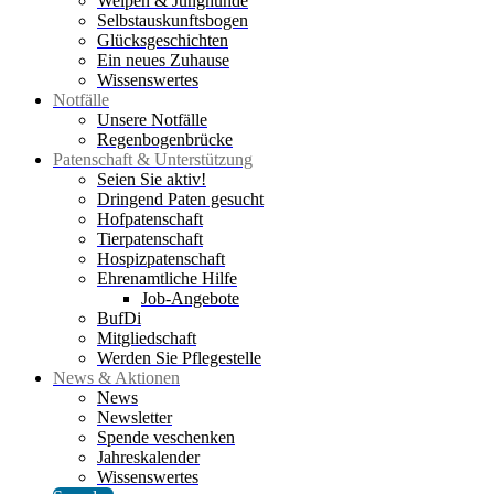
Welpen & Junghunde
Selbstauskunftsbogen
Glücksgeschichten
Ein neues Zuhause
Wissenswertes
Notfälle
Unsere Notfälle
Regenbogenbrücke
Patenschaft & Unterstützung
Seien Sie aktiv!
Dringend Paten gesucht
Hofpatenschaft
Tierpatenschaft
Hospizpatenschaft
Ehrenamtliche Hilfe
Job-Angebote
BufDi
Mitgliedschaft
Werden Sie Pflegestelle
News & Aktionen
News
Newsletter
Spende veschenken
Jahreskalender
Wissenswertes