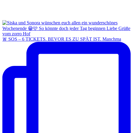
🚨 SOS – 6 TICKETS. BEVOR ES ZU SPÄT IST. Manchma