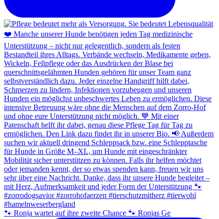
🐾 Ronja wartet auf ihre zweite Chance 🐾 Ronjas Ge