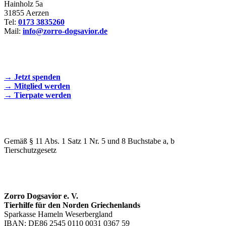
Hainholz 5a
31855 Aerzen
Tel:
0173 3835260
Mail:
info@zorro-dogsavior.de
SEIEN SIE AKTIV DABEI!
→ Jetzt spenden
→ Mitglied werden
→ Tierpate werden
WIR SIND EIN TIERSCHUTZVEREIN
Gemäß § 11 Abs. 1 Satz 1 Nr. 5 und 8 Buchstabe a, b
Tierschutzgesetz
SPENDENKONTO
Zorro Dogsavior e. V.
Tierhilfe für den Norden Griechenlands
Sparkasse Hameln Weserbergland
IBAN: DE86 2545 0110 0031 0367 59