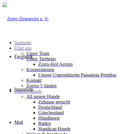
Startseite
Über uns
Unser Team
Facebook
Unser Tierheim
Zorro-Hof Aerzen
Kooperationen
Unsere Unterstützerin Panagiota Petridou
Kontakt
Zorros 5 Säulen
Instagram
Unsere Hunde
All unsere Hunde
Zuhause gesucht
Deutschland
Griechenland
Hündinnen
Mail
Rüden
Handicap Hunde