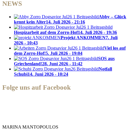
NEWS
Abby – Glück
kennt kein Alter
14. Juli 2026 - 21:16
Hospizarbeit auf dem Zorro-Hof
14. Juli 2026 - 19:36
Projekt ANKOMMEN
7. Juli
2026 - 10:43
Viel los auf
dem Zorro-Hof!
5. Juli 2026 - 19:04
SOS aus
Griechenland!
28. Juni 2026 - 11:42
Notfall
Schubi
14. Juni 2026 - 10:24
Folge uns auf Facebook
Zorro Dogsavior e. V.
MARINA MANTOPOULOS