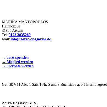
Zorro Dogsavior e. V.
MARINA MANTOPOULOS
Hainholz 5a
31855 Aerzen
Tel:
0173 3835260
Mail:
info@zorro-dogsavior.de
SEIEN SIE AKTIV DABEI!
→ Jetzt spenden
→ Mitglied werden
→ Tierpate werden
WIR SIND EIN TIERSCHUTZVEREIN
Gemäß § 11 Abs. 1 Satz 1 Nr. 5 und 8 Buchstabe a, b Tierschutzgeset
SPENDENKONTO
Zorro Dogsavior e. V.