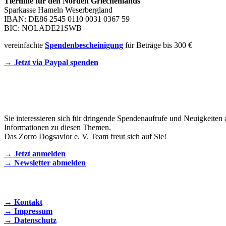
Tierhilfe für den Norden Griechenlands
Sparkasse Hameln Weserbergland
IBAN: DE86 2545 0110 0031 0367 59
BIC: NOLADE21SWB
vereinfachte
Spendenbescheinigung
für Beträge bis 300 €
→ Jetzt via Paypal spenden
Newsletter
Sie interessieren sich für dringende Spendenaufrufe und Neuigkeiten 
Informationen zu diesen Themen.
Das Zorro Dogsavior e. V. Team freut sich auf Sie!
→ Jetzt anmelden
→ Newsletter abmelden
KONTAKT AUFNEHMEN
→ Kontakt
→ Impressum
→ Datenschutz