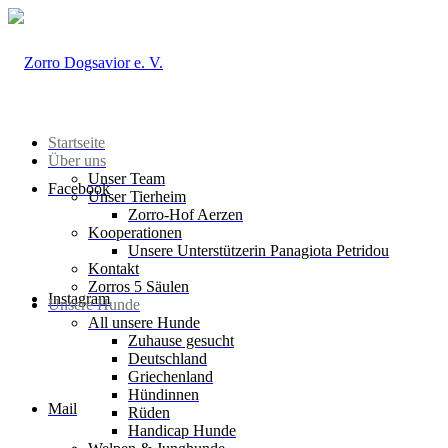
Startseite
Über uns
Unser Team
Facebook
Unser Tierheim
Zorro-Hof Aerzen
Kooperationen
Unsere Unterstützerin Panagiota Petridou
Kontakt
Zorros 5 Säulen
Instagram
Unsere Hunde
All unsere Hunde
Zuhause gesucht
Deutschland
Griechenland
Hündinnen
Mail
Rüden
Handicap Hunde