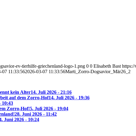
savior-ev-tierhilfe-griechenland-logo-1.png
0
0
Elisabeth Bast
https:
-07 11:33:56
2026-03-07 11:33:56
Marti_Zorro-Dogsavior_Mär26_2
ennt kein Alter
14. Juli 2026 - 21:16
beit auf dem Zorro-Hof
14. Juli 2026 - 19:36
- 10:43
 dem Zorro-Hof!
5. Juli 2026 - 19:04
enland!
28. Juni 2026 - 11:42
4. Juni 2026 - 10:24