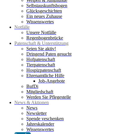
Welpen & Junghunde
Selbstauskunftsbogen
Glücksgeschichten
Ein neues Zuhause
Wissenswertes
Notfälle
Unsere Notfälle
Regenbogenbrücke
Patenschaft & Unterstützung
Seien Sie aktiv!
Dringend Paten gesucht
Hofpatenschaft
Tierpatenschaft
Hospizpatenschaft
Ehrenamtliche Hilfe
Job-Angebote
BufDi
Mitgliedschaft
Werden Sie Pflegestelle
News & Aktionen
News
Newsletter
Spende veschenken
Jahreskalender
Wissenswertes