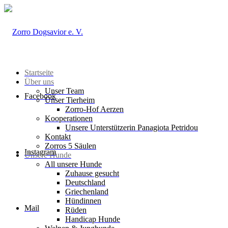
Startseite
Über uns
Unser Team
Facebook
Unser Tierheim
Zorro-Hof Aerzen
Kooperationen
Unsere Unterstützerin Panagiota Petridou
Kontakt
Zorros 5 Säulen
Instagram
Unsere Hunde
All unsere Hunde
Zuhause gesucht
Deutschland
Griechenland
Hündinnen
Mail
Rüden
Handicap Hunde