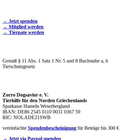
SEIEN SIE AKTIV DABEI!
→ Jetzt spenden
→ Mitglied werden
→ Tierpate werden
WIR SIND EIN TIERSCHUTZVEREIN
Gemäß § 11 Abs. 1 Satz 1 Nr. 5 und 8 Buchstabe a, b
Tierschutzgesetz
SPENDENKONTO
Zorro Dogsavior e. V.
Tierhilfe für den Norden Griechenlands
Sparkasse Hameln Weserbergland
IBAN: DE86 2545 0110 0031 0367 59
BIC: NOLADE21SWB
vereinfachte
Spendenbescheinigung
für Beträge bis 300 €
→ Jetzt via Paypal spenden