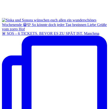
🚨 SOS – 6 TICKETS. BEVOR ES ZU SPÄT IST. Manchma