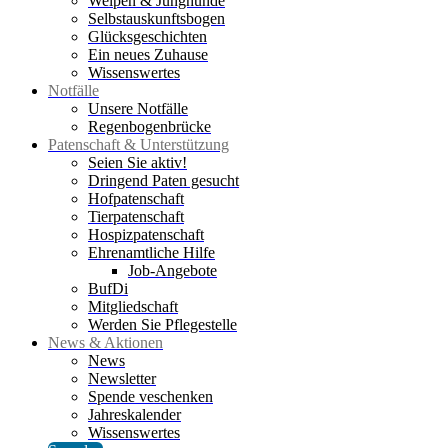
Welpen & Junghunde
Selbstauskunftsbogen
Glücksgeschichten
Ein neues Zuhause
Wissenswertes
Notfälle
Unsere Notfälle
Regenbogenbrücke
Patenschaft & Unterstützung
Seien Sie aktiv!
Dringend Paten gesucht
Hofpatenschaft
Tierpatenschaft
Hospizpatenschaft
Ehrenamtliche Hilfe
Job-Angebote
BufDi
Mitgliedschaft
Werden Sie Pflegestelle
News & Aktionen
News
Newsletter
Spende veschenken
Jahreskalender
Wissenswertes