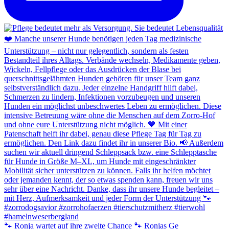
🐾 Ronja wartet auf ihre zweite Chance 🐾 Ronjas Ge