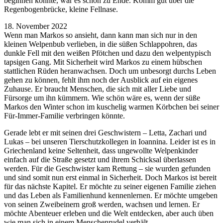
beginnen konnte, war es schon zu Ende. Komm gut über die
Regenbogenbrücke, kleine Fellnase.
18. November 2022
Wenn man Markos so ansieht, dann kann man sich nur in den
kleinen Welpenbub verlieben, in die süßen Schlappohren, das
dunkle Fell mit den weißen Pfötchen und dazu den welpentypisch
tapsigen Gang. Mit Sicherheit wird Markos zu einem hübschen
stattlichen Rüden heranwachsen. Doch um unbesorgt durchs Leben
gehen zu können, fehlt ihm noch der Ausblick auf ein eigenes
Zuhause. Er braucht Menschen, die sich mit aller Liebe und
Fürsorge um ihn kümmern. Wie schön wäre es, wenn der süße
Markos den Winter schon im kuschelig warmen Körbchen bei seiner
Für-Immer-Familie verbringen könnte.
Gerade lebt er mit seinen drei Geschwistern – Letta, Zachari und
Lukas – bei unseren Tierschutzkollegen in Ioannina. Leider ist es in
Griechenland keine Seltenheit, dass ungewollte Welpenkinder
einfach auf die Straße gesetzt und ihrem Schicksal überlassen
werden. Für die Geschwister kam Rettung – sie wurden gefunden
und sind somit nun erst einmal in Sicherheit. Doch Markos ist bereit
für das nächste Kapitel. Er möchte zu seiner eigenen Familie ziehen
und das Leben als Familienhund kennenlernen. Er möchte umgeben
von seinen Zweibeinern groß werden, wachsen und lernen. Er
möchte Abenteuer erleben und die Welt entdecken, aber auch üben
wie man sich in einem Menschenrudel verhält.