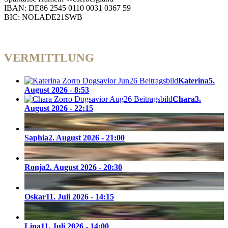
IBAN: DE86 2545 0110 0031 0367 59
BIC: NOLADE21SWB
VERMITTLUNG
Katerina
5.
August 2026 - 8:53
Chara
3.
August 2026 - 22:15
Saphia
2. August 2026 - 21:00
Ronja
2. August 2026 - 20:30
Oskar
11. Juli 2026 - 14:15
Lina
11. Juli 2026 - 14:00