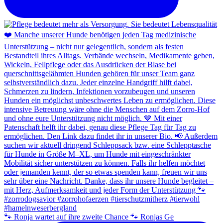
🐾 Ronja wartet auf ihre zweite Chance 🐾 Ronjas Ge