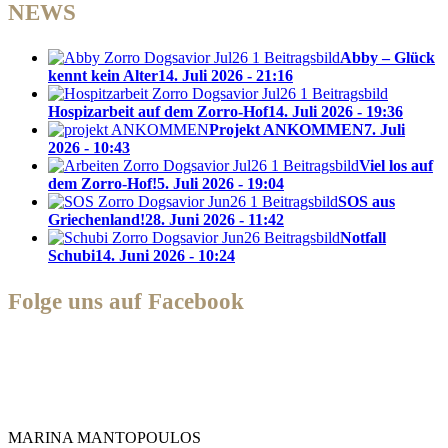
NEWS
Abby – Glück
kennt kein Alter
14. Juli 2026 - 21:16
Hospizarbeit auf dem Zorro-Hof
14. Juli 2026 - 19:36
Projekt ANKOMMEN
7. Juli
2026 - 10:43
Viel los auf
dem Zorro-Hof!
5. Juli 2026 - 19:04
SOS aus
Griechenland!
28. Juni 2026 - 11:42
Notfall
Schubi
14. Juni 2026 - 10:24
Folge uns auf Facebook
Zorro Dogsavior e. V.
MARINA MANTOPOULOS