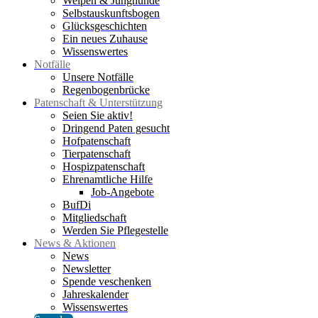
Welpen & Junghunde
Selbstauskunftsbogen
Glücksgeschichten
Ein neues Zuhause
Wissenswertes
Notfälle
Unsere Notfälle
Regenbogenbrücke
Patenschaft & Unterstützung
Seien Sie aktiv!
Dringend Paten gesucht
Hofpatenschaft
Tierpatenschaft
Hospizpatenschaft
Ehrenamtliche Hilfe
Job-Angebote
BufDi
Mitgliedschaft
Werden Sie Pflegestelle
News & Aktionen
News
Newsletter
Spende veschenken
Jahreskalender
Wissenswertes