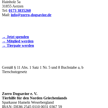
Hainholz 5a
31855 Aerzen
Tel:
0173 3835260
Mail:
info@zorro-dogsavior.de
SEIEN SIE AKTIV DABEI!
→ Jetzt spenden
→ Mitglied werden
→ Tierpate werden
WIR SIND EIN TIERSCHUTZVEREIN
Gemäß § 11 Abs. 1 Satz 1 Nr. 5 und 8 Buchstabe a, b
Tierschutzgesetz
SPENDENKONTO
Zorro Dogsavior e. V.
Tierhilfe für den Norden Griechenlands
Sparkasse Hameln Weserbergland
IBAN: DE86 2545 0110 0031 0367 59