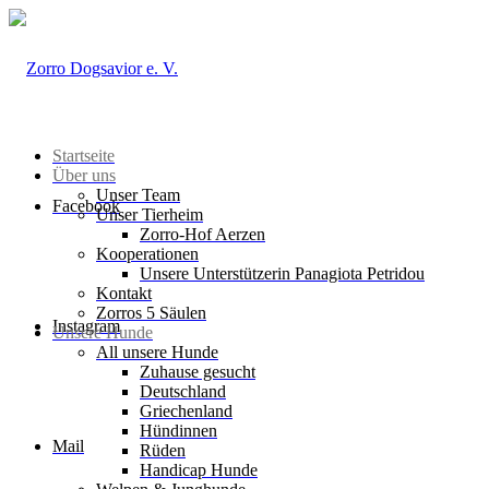
Startseite
Über uns
Unser Team
Facebook
Unser Tierheim
Zorro-Hof Aerzen
Kooperationen
Unsere Unterstützerin Panagiota Petridou
Kontakt
Zorros 5 Säulen
Instagram
Unsere Hunde
All unsere Hunde
Zuhause gesucht
Deutschland
Griechenland
Hündinnen
Mail
Rüden
Handicap Hunde