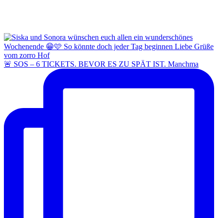
🚨 SOS – 6 TICKETS. BEVOR ES ZU SPÄT IST. Manchma