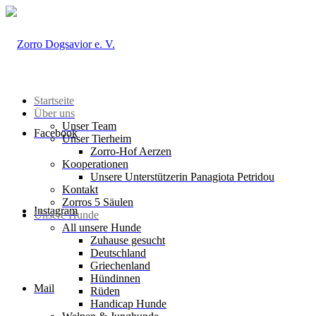
Startseite
Über uns
Unser Team
Facebook
Unser Tierheim
Zorro-Hof Aerzen
Kooperationen
Unsere Unterstützerin Panagiota Petridou
Kontakt
Zorros 5 Säulen
Instagram
Unsere Hunde
All unsere Hunde
Zuhause gesucht
Deutschland
Griechenland
Hündinnen
Mail
Rüden
Handicap Hunde