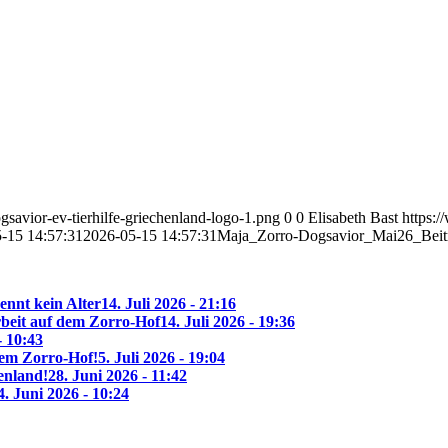
savior-ev-tierhilfe-griechenland-logo-1.png
0
0
Elisabeth Bast
https:
-15 14:57:31
2026-05-15 14:57:31
Maja_Zorro-Dogsavior_Mai26_Beitr
ennt kein Alter
14. Juli 2026 - 21:16
beit auf dem Zorro-Hof
14. Juli 2026 - 19:36
- 10:43
 dem Zorro-Hof!
5. Juli 2026 - 19:04
enland!
28. Juni 2026 - 11:42
4. Juni 2026 - 10:24