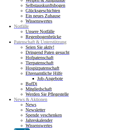
Welpen & Junghunde
Selbstauskunftsbogen
Glücksgeschichten
Ein neues Zuhause
Wissenswertes
Notfälle
Unsere Notfälle
Regenbogenbrücke
Patenschaft & Unterstützung
Seien Sie aktiv!
Dringend Paten gesucht
Hofpatenschaft
Tierpatenschaft
Hospizpatenschaft
Ehrenamtliche Hilfe
Job-Angebote
BufDi
Mitgliedschaft
Werden Sie Pflegestelle
News & Aktionen
News
Newsletter
Spende veschenken
Jahreskalender
Wissenswertes