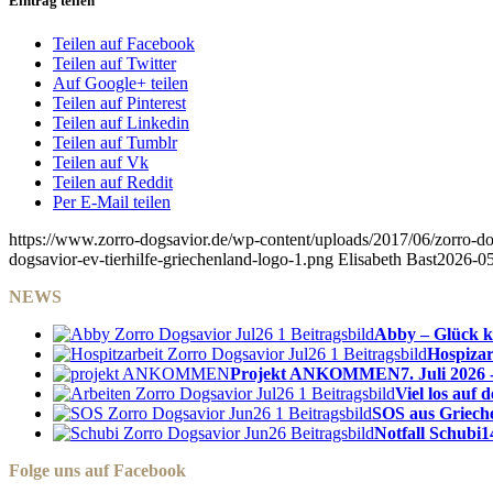
Eintrag teilen
Teilen auf Facebook
Teilen auf Twitter
Auf Google+ teilen
Teilen auf Pinterest
Teilen auf Linkedin
Teilen auf Tumblr
Teilen auf Vk
Teilen auf Reddit
Per E-Mail teilen
https://www.zorro-dogsavior.de/wp-content/uploads/2017/06/zorro-dog
dogsavior-ev-tierhilfe-griechenland-logo-1.png
Elisabeth Bast
2026-05
NEWS
Abby – Glück k
Hospizar
Projekt ANKOMMEN
7. Juli 2026 
Viel los auf
SOS aus Griech
Notfall Schubi
1
Folge uns auf Facebook