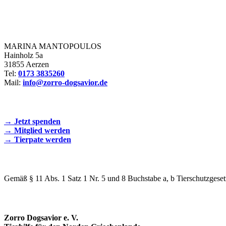
Zorro Dogsavior e. V.
MARINA MANTOPOULOS
Hainholz 5a
31855 Aerzen
Tel:
0173 3835260
Mail:
info@zorro-dogsavior.de
SEIEN SIE AKTIV DABEI!
→ Jetzt spenden
→ Mitglied werden
→ Tierpate werden
WIR SIND EIN TIERSCHUTZVEREIN
Gemäß § 11 Abs. 1 Satz 1 Nr. 5 und 8 Buchstabe a, b Tierschutzgeset
SPENDENKONTO
Zorro Dogsavior e. V.