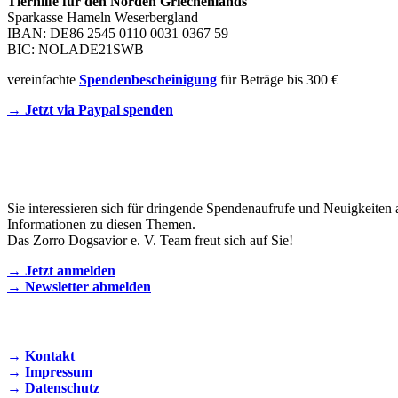
Tierhilfe für den Norden Griechenlands
Sparkasse Hameln Weserbergland
IBAN: DE86 2545 0110 0031 0367 59
BIC: NOLADE21SWB
vereinfachte
Spendenbescheinigung
für Beträge bis 300 €
→ Jetzt via Paypal spenden
Newsletter
Sie interessieren sich für dringende Spendenaufrufe und Neuigkeiten 
Informationen zu diesen Themen.
Das Zorro Dogsavior e. V. Team freut sich auf Sie!
→ Jetzt anmelden
→ Newsletter abmelden
KONTAKT AUFNEHMEN
→ Kontakt
→ Impressum
→ Datenschutz