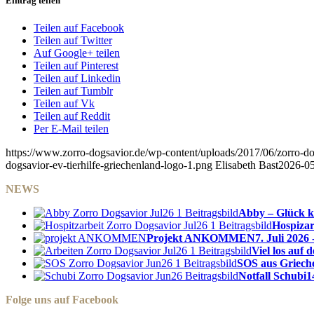
Eintrag teilen
Teilen auf Facebook
Teilen auf Twitter
Auf Google+ teilen
Teilen auf Pinterest
Teilen auf Linkedin
Teilen auf Tumblr
Teilen auf Vk
Teilen auf Reddit
Per E-Mail teilen
https://www.zorro-dogsavior.de/wp-content/uploads/2017/06/zorro-dog
dogsavior-ev-tierhilfe-griechenland-logo-1.png
Elisabeth Bast
2026-05
NEWS
Abby – Glück k
Hospizar
Projekt ANKOMMEN
7. Juli 2026 
Viel los auf
SOS aus Griech
Notfall Schubi
1
Folge uns auf Facebook