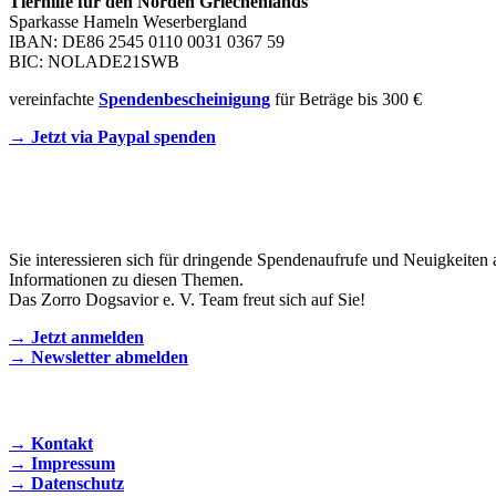
Tierhilfe für den Norden Griechenlands
Sparkasse Hameln Weserbergland
IBAN: DE86 2545 0110 0031 0367 59
BIC: NOLADE21SWB
vereinfachte
Spendenbescheinigung
für Beträge bis 300 €
→ Jetzt via Paypal spenden
Newsletter
Sie interessieren sich für dringende Spendenaufrufe und Neuigkeiten 
Informationen zu diesen Themen.
Das Zorro Dogsavior e. V. Team freut sich auf Sie!
→ Jetzt anmelden
→ Newsletter abmelden
KONTAKT AUFNEHMEN
→ Kontakt
→ Impressum
→ Datenschutz