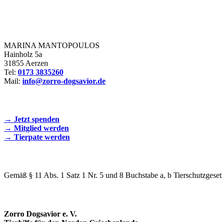
Zorro Dogsavior e. V.
MARINA MANTOPOULOS
Hainholz 5a
31855 Aerzen
Tel:
0173 3835260
Mail:
info@zorro-dogsavior.de
SEIEN SIE AKTIV DABEI!
→ Jetzt spenden
→ Mitglied werden
→ Tierpate werden
WIR SIND EIN TIERSCHUTZVEREIN
Gemäß § 11 Abs. 1 Satz 1 Nr. 5 und 8 Buchstabe a, b Tierschutzgeset
SPENDENKONTO
Zorro Dogsavior e. V.