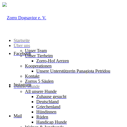
Startseite
Über uns
Unser Team
Facebook
Unser Tierheim
Zorro-Hof Aerzen
Kooperationen
Unsere Unterstützerin Panagiota Petridou
Kontakt
Zorros 5 Säulen
Instagram
Unsere Hunde
All unsere Hunde
Zuhause gesucht
Deutschland
Griechenland
Hündinnen
Mail
Rüden
Handicap Hunde