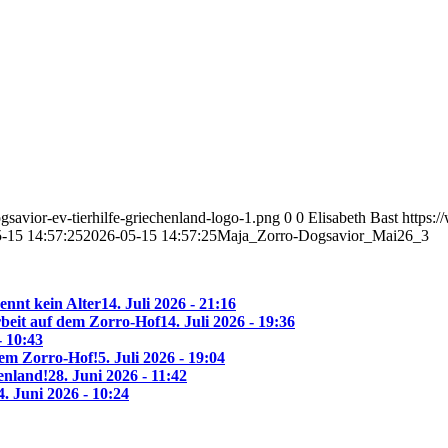
savior-ev-tierhilfe-griechenland-logo-1.png
0
0
Elisabeth Bast
https:
-15 14:57:25
2026-05-15 14:57:25
Maja_Zorro-Dogsavior_Mai26_3
ennt kein Alter
14. Juli 2026 - 21:16
beit auf dem Zorro-Hof
14. Juli 2026 - 19:36
- 10:43
 dem Zorro-Hof!
5. Juli 2026 - 19:04
enland!
28. Juni 2026 - 11:42
4. Juni 2026 - 10:24