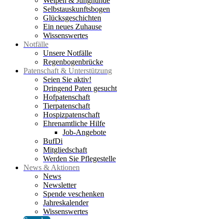
Welpen & Junghunde
Selbstauskunftsbogen
Glücksgeschichten
Ein neues Zuhause
Wissenswertes
Notfälle
Unsere Notfälle
Regenbogenbrücke
Patenschaft & Unterstützung
Seien Sie aktiv!
Dringend Paten gesucht
Hofpatenschaft
Tierpatenschaft
Hospizpatenschaft
Ehrenamtliche Hilfe
Job-Angebote
BufDi
Mitgliedschaft
Werden Sie Pflegestelle
News & Aktionen
News
Newsletter
Spende veschenken
Jahreskalender
Wissenswertes