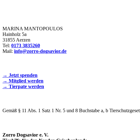
Zorro Dogsavior e. V.
MARINA MANTOPOULOS
Hainholz 5a
31855 Aerzen
Tel:
0173 3835260
Mail:
info@zorro-dogsavior.de
SEIEN SIE AKTIV DABEI!
→ Jetzt spenden
→ Mitglied werden
→ Tierpate werden
WIR SIND EIN TIERSCHUTZVEREIN
Gemäß § 11 Abs. 1 Satz 1 Nr. 5 und 8 Buchstabe a, b Tierschutzgeset
SPENDENKONTO
Zorro Dogsavior e. V.