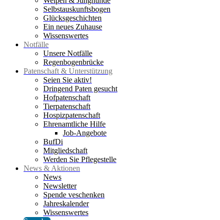
Welpen & Junghunde
Selbstauskunftsbogen
Glücksgeschichten
Ein neues Zuhause
Wissenswertes
Notfälle
Unsere Notfälle
Regenbogenbrücke
Patenschaft & Unterstützung
Seien Sie aktiv!
Dringend Paten gesucht
Hofpatenschaft
Tierpatenschaft
Hospizpatenschaft
Ehrenamtliche Hilfe
Job-Angebote
BufDi
Mitgliedschaft
Werden Sie Pflegestelle
News & Aktionen
News
Newsletter
Spende veschenken
Jahreskalender
Wissenswertes