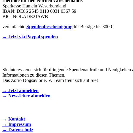
Tierhilfe für den Norden Griechenlands
Sparkasse Hameln Weserbergland
IBAN: DE86 2545 0110 0031 0367 59
BIC: NOLADE21SWB
vereinfachte
Spendenbescheinigung
für Beträge bis 300 €
→ Jetzt via Paypal spenden
Newsletter
Sie interessieren sich für dringende Spendenaufrufe und Neuigkeiten 
Informationen zu diesen Themen.
Das Zorro Dogsavior e. V. Team freut sich auf Sie!
→ Jetzt anmelden
→ Newsletter abmelden
KONTAKT AUFNEHMEN
→ Kontakt
→ Impressum
→ Datenschutz