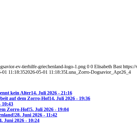
savior-ev-tierhilfe-griechenland-logo-1.png
0
0
Elisabeth Bast
https:
-01 11:18:35
2026-05-01 11:18:35
Luna_Zorro-Dogsavior_Apr26_4
ennt kein Alter
14. Juli 2026 - 21:16
beit auf dem Zorro-Hof
14. Juli 2026 - 19:36
- 10:43
 dem Zorro-Hof!
5. Juli 2026 - 19:04
enland!
28. Juni 2026 - 11:42
4. Juni 2026 - 10:24