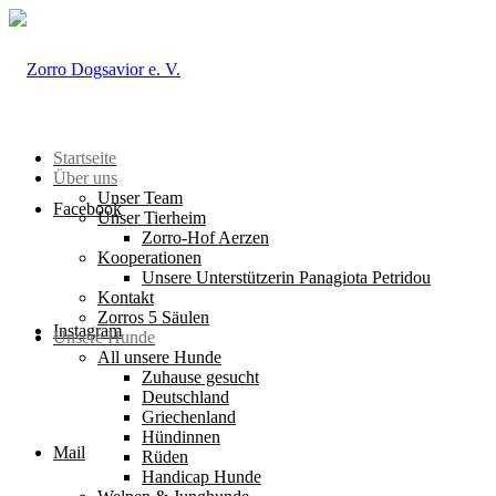
Startseite
Über uns
Unser Team
Facebook
Unser Tierheim
Zorro-Hof Aerzen
Kooperationen
Unsere Unterstützerin Panagiota Petridou
Kontakt
Zorros 5 Säulen
Instagram
Unsere Hunde
All unsere Hunde
Zuhause gesucht
Deutschland
Griechenland
Hündinnen
Mail
Rüden
Handicap Hunde