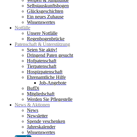
Welpen & Junghunde
Selbstauskunftsbogen
Glücksgeschichten
Ein neues Zuhause
Wissenswertes
Notfälle
Unsere Notfälle
Regenbogenbrücke
Patenschaft & Unterstützung
Seien Sie aktiv!
Dringend Paten gesucht
Hofpatenschaft
Tierpatenschaft
Hospizpatenschaft
Ehrenamtliche Hilfe
Job-Angebote
BufDi
Mitgliedschaft
Werden Sie Pflegestelle
News & Aktionen
News
Newsletter
Spende veschenken
Jahreskalender
Wissenswertes