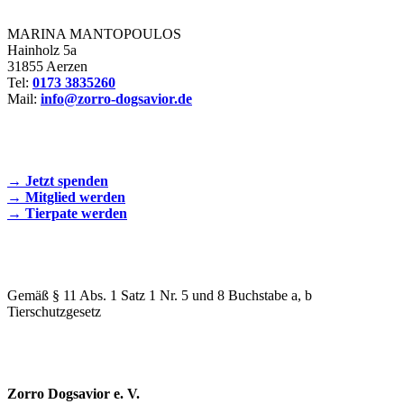
MARINA MANTOPOULOS
Hainholz 5a
31855 Aerzen
Tel:
0173 3835260
Mail:
info@zorro-dogsavior.de
SEIEN SIE AKTIV DABEI!
→ Jetzt spenden
→ Mitglied werden
→ Tierpate werden
WIR SIND EIN TIERSCHUTZVEREIN
Gemäß § 11 Abs. 1 Satz 1 Nr. 5 und 8 Buchstabe a, b
Tierschutzgesetz
SPENDENKONTO
Zorro Dogsavior e. V.