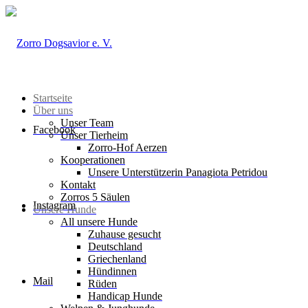
Startseite
Über uns
Unser Team
Facebook
Unser Tierheim
Zorro-Hof Aerzen
Kooperationen
Unsere Unterstützerin Panagiota Petridou
Kontakt
Zorros 5 Säulen
Instagram
Unsere Hunde
All unsere Hunde
Zuhause gesucht
Deutschland
Griechenland
Hündinnen
Mail
Rüden
Handicap Hunde