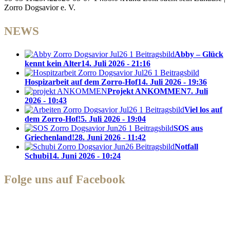
Zorro Dogsavior e. V.
NEWS
Abby – Glück
kennt kein Alter
14. Juli 2026 - 21:16
Hospizarbeit auf dem Zorro-Hof
14. Juli 2026 - 19:36
Projekt ANKOMMEN
7. Juli
2026 - 10:43
Viel los auf
dem Zorro-Hof!
5. Juli 2026 - 19:04
SOS aus
Griechenland!
28. Juni 2026 - 11:42
Notfall
Schubi
14. Juni 2026 - 10:24
Folge uns auf Facebook
Zorro Dogsavior e. V.