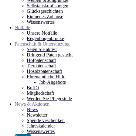
Welpen & Junghunde
Selbstauskunftsbogen
Glücksgeschichten
Ein neues Zuhause
Wissenswertes
Notfälle
Unsere Notfälle
Regenbogenbrücke
Patenschaft & Unterstützung
Seien Sie aktiv!
Dringend Paten gesucht
Hofpatenschaft
Tierpatenschaft
Hospizpatenschaft
Ehrenamtliche Hilfe
Job-Angebote
BufDi
Mitgliedschaft
Werden Sie Pflegestelle
News & Aktionen
News
Newsletter
Spende veschenken
Jahreskalender
Wissenswertes