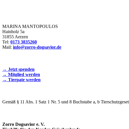
Zorro Dogsavior e. V.
MARINA MANTOPOULOS
Hainholz 5a
31855 Aerzen
Tel:
0173 3835260
Mail:
info@zorro-dogsavior.de
SEIEN SIE AKTIV DABEI!
→ Jetzt spenden
→ Mitglied werden
→ Tierpate werden
WIR SIND EIN TIERSCHUTZVEREIN
Gemäß § 11 Abs. 1 Satz 1 Nr. 5 und 8 Buchstabe a, b Tierschutzgeset
SPENDENKONTO
Zorro Dogsavior e. V.