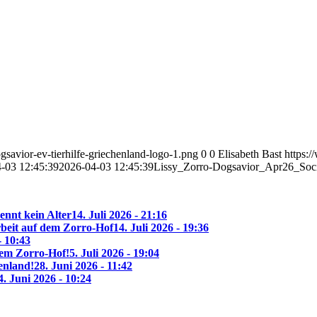
savior-ev-tierhilfe-griechenland-logo-1.png
0
0
Elisabeth Bast
https:
-03 12:45:39
2026-04-03 12:45:39
Lissy_Zorro-Dogsavior_Apr26_Soc
ennt kein Alter
14. Juli 2026 - 21:16
beit auf dem Zorro-Hof
14. Juli 2026 - 19:36
- 10:43
 dem Zorro-Hof!
5. Juli 2026 - 19:04
enland!
28. Juni 2026 - 11:42
4. Juni 2026 - 10:24