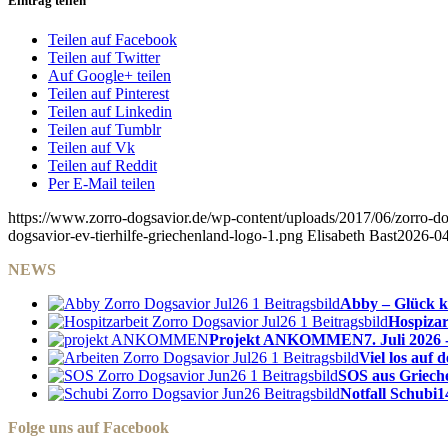
Eintrag teilen
Teilen auf Facebook
Teilen auf Twitter
Auf Google+ teilen
Teilen auf Pinterest
Teilen auf Linkedin
Teilen auf Tumblr
Teilen auf Vk
Teilen auf Reddit
Per E-Mail teilen
https://www.zorro-dogsavior.de/wp-content/uploads/2017/06/zorro-dog
dogsavior-ev-tierhilfe-griechenland-logo-1.png
Elisabeth Bast
2026-04
NEWS
Abby – Glück k
Hospizar
Projekt ANKOMMEN
7. Juli 2026 
Viel los auf
SOS aus Griech
Notfall Schubi
1
Folge uns auf Facebook