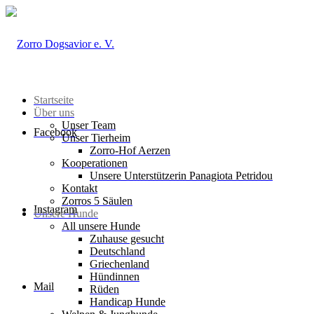
Startseite
Über uns
Unser Team
Facebook
Unser Tierheim
Zorro-Hof Aerzen
Kooperationen
Unsere Unterstützerin Panagiota Petridou
Kontakt
Zorros 5 Säulen
Instagram
Unsere Hunde
All unsere Hunde
Zuhause gesucht
Deutschland
Griechenland
Hündinnen
Mail
Rüden
Handicap Hunde