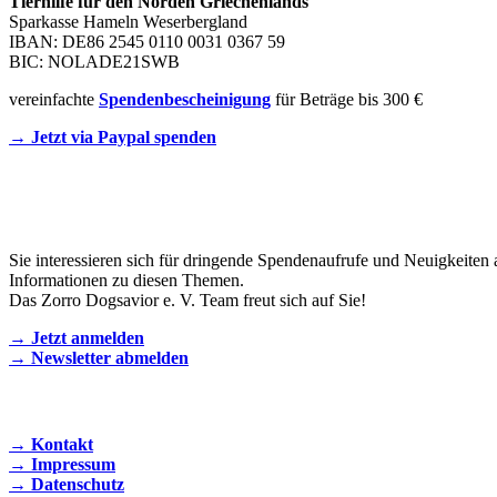
Tierhilfe für den Norden Griechenlands
Sparkasse Hameln Weserbergland
IBAN: DE86 2545 0110 0031 0367 59
BIC: NOLADE21SWB
vereinfachte
Spendenbescheinigung
für Beträge bis 300 €
→ Jetzt via Paypal spenden
Newsletter
Sie interessieren sich für dringende Spendenaufrufe und Neuigkeiten 
Informationen zu diesen Themen.
Das Zorro Dogsavior e. V. Team freut sich auf Sie!
→ Jetzt anmelden
→ Newsletter abmelden
KONTAKT AUFNEHMEN
→ Kontakt
→ Impressum
→ Datenschutz