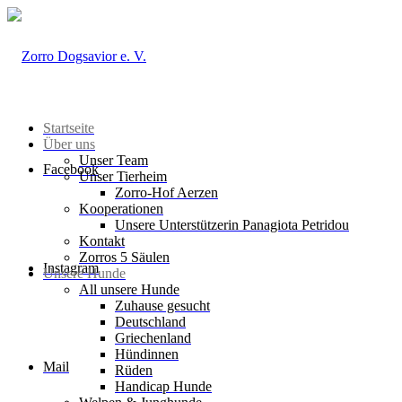
Startseite
Über uns
Unser Team
Facebook
Unser Tierheim
Zorro-Hof Aerzen
Kooperationen
Unsere Unterstützerin Panagiota Petridou
Kontakt
Zorros 5 Säulen
Instagram
Unsere Hunde
All unsere Hunde
Zuhause gesucht
Deutschland
Griechenland
Hündinnen
Mail
Rüden
Handicap Hunde