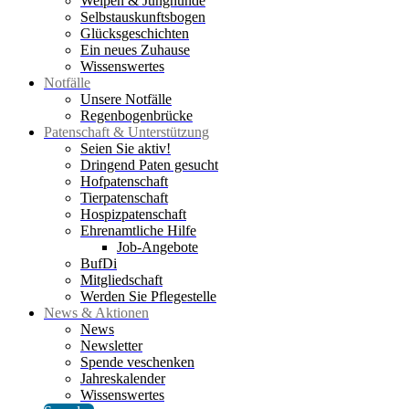
Welpen & Junghunde
Selbstauskunftsbogen
Glücksgeschichten
Ein neues Zuhause
Wissenswertes
Notfälle
Unsere Notfälle
Regenbogenbrücke
Patenschaft & Unterstützung
Seien Sie aktiv!
Dringend Paten gesucht
Hofpatenschaft
Tierpatenschaft
Hospizpatenschaft
Ehrenamtliche Hilfe
Job-Angebote
BufDi
Mitgliedschaft
Werden Sie Pflegestelle
News & Aktionen
News
Newsletter
Spende veschenken
Jahreskalender
Wissenswertes