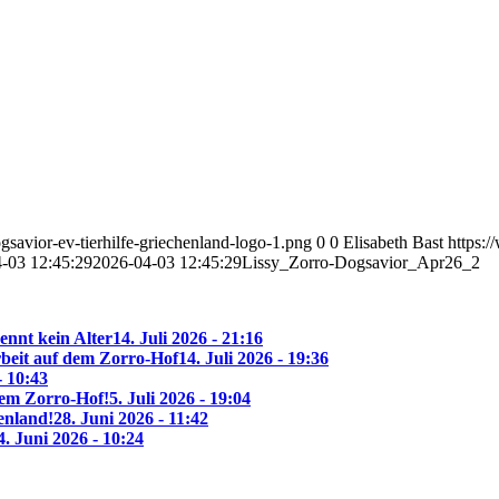
savior-ev-tierhilfe-griechenland-logo-1.png
0
0
Elisabeth Bast
https:
-03 12:45:29
2026-04-03 12:45:29
Lissy_Zorro-Dogsavior_Apr26_2
ennt kein Alter
14. Juli 2026 - 21:16
beit auf dem Zorro-Hof
14. Juli 2026 - 19:36
- 10:43
 dem Zorro-Hof!
5. Juli 2026 - 19:04
enland!
28. Juni 2026 - 11:42
4. Juni 2026 - 10:24