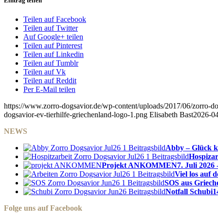
Eintrag teilen
Teilen auf Facebook
Teilen auf Twitter
Auf Google+ teilen
Teilen auf Pinterest
Teilen auf Linkedin
Teilen auf Tumblr
Teilen auf Vk
Teilen auf Reddit
Per E-Mail teilen
https://www.zorro-dogsavior.de/wp-content/uploads/2017/06/zorro-dog
dogsavior-ev-tierhilfe-griechenland-logo-1.png
Elisabeth Bast
2026-04
NEWS
Abby – Glück k
Hospizar
Projekt ANKOMMEN
7. Juli 2026 
Viel los auf
SOS aus Griech
Notfall Schubi
1
Folge uns auf Facebook