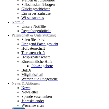
Welpen & Junghunde
Selbstauskunftsbogen
Glücksgeschichten
Ein neues Zuhause
Wissenswertes
Notfälle
Unsere Notfälle
Regenbogenbrücke
Patenschaft & Unterstützung
Seien Sie aktiv!
Dringend Paten gesucht
Hofpatenschaft
Tierpatenschaft
Hospizpatenschaft
Ehrenamtliche Hilfe
Job-Angebote
BufDi
Mitgliedschaft
Werden Sie Pflegestelle
News & Aktionen
News
Newsletter
Spende veschenken
Jahreskalender
Wissenswertes