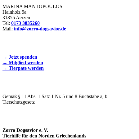
MARINA MANTOPOULOS
Hainholz 5a
31855 Aerzen
Tel:
0173 3835260
Mail:
info@zorro-dogsavior.de
SEIEN SIE AKTIV DABEI!
→ Jetzt spenden
→ Mitglied werden
→ Tierpate werden
WIR SIND EIN TIERSCHUTZVEREIN
Gemäß § 11 Abs. 1 Satz 1 Nr. 5 und 8 Buchstabe a, b
Tierschutzgesetz
SPENDENKONTO
Zorro Dogsavior e. V.
Tierhilfe für den Norden Griechenlands