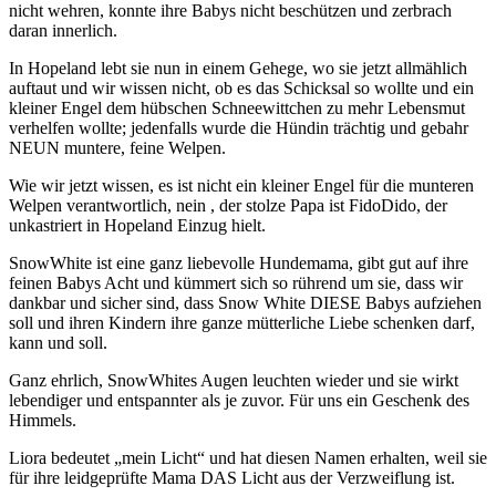
nicht wehren, konnte ihre Babys nicht beschützen und zerbrach
daran innerlich.
In Hopeland lebt sie nun in einem Gehege, wo sie jetzt allmählich
auftaut und wir wissen nicht, ob es das Schicksal so wollte und ein
kleiner Engel dem hübschen Schneewittchen zu mehr Lebensmut
verhelfen wollte; jedenfalls wurde die Hündin trächtig und gebahr
NEUN muntere, feine Welpen.
Wie wir jetzt wissen, es ist nicht ein kleiner Engel für die munteren
Welpen verantwortlich, nein , der stolze Papa ist FidoDido, der
unkastriert in Hopeland Einzug hielt.
SnowWhite ist eine ganz liebevolle Hundemama, gibt gut auf ihre
feinen Babys Acht und kümmert sich so rührend um sie, dass wir
dankbar und sicher sind, dass Snow White DIESE Babys aufziehen
soll und ihren Kindern ihre ganze mütterliche Liebe schenken darf,
kann und soll.
Ganz ehrlich, SnowWhites Augen leuchten wieder und sie wirkt
lebendiger und entspannter als je zuvor. Für uns ein Geschenk des
Himmels.
Liora bedeutet „mein Licht“ und hat diesen Namen erhalten, weil sie
für ihre leidgeprüfte Mama DAS Licht aus der Verzweiflung ist.