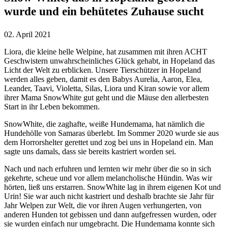
wurde und ein behütetes Zuhause sucht
02. April 2021
Liora, die kleine helle Welpine, hat zusammen mit ihren ACHT
Geschwistern unwahrscheinliches Glück gehabt, in Hopeland das
Licht der Welt zu erblicken. Unsere Tierschützer in Hopeland
werden alles geben, damit es den Babys Aurelia, Aaron, Elea,
Leander, Taavi, Violetta, Silas, Liora und Kiran sowie vor allem
ihrer Mama SnowWhite gut geht und die Mäuse den allerbesten
Start in ihr Leben bekommen.
SnowWhite, die zaghafte, weiße Hundemama, hat nämlich die
Hundehölle von Samaras überlebt. Im Sommer 2020 wurde sie aus
dem Horrorshelter gerettet und zog bei uns in Hopeland ein. Man
sagte uns damals, dass sie bereits kastriert worden sei.
Nach und nach erfuhren und lernten wir mehr über die so in sich
gekehrte, scheue und vor allem melancholische Hündin. Was wir
hörten, ließ uns erstarren. SnowWhite lag in ihrem eigenen Kot und
Urin! Sie war auch nicht kastriert und deshalb brachte sie Jahr für
Jahr Welpen zur Welt, die vor ihren Augen verhungerten, von
anderen Hunden tot gebissen und dann aufgefressen wurden, oder
sie wurden einfach nur umgebracht. Die Hundemama konnte sich