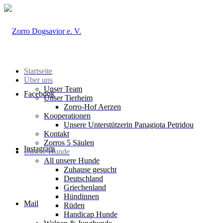
Startseite
Über uns
Unser Team
Facebook
Unser Tierheim
Zorro-Hof Aerzen
Kooperationen
Unsere Unterstützerin Panagiota Petridou
Kontakt
Zorros 5 Säulen
Instagram
Unsere Hunde
All unsere Hunde
Zuhause gesucht
Deutschland
Griechenland
Hündinnen
Mail
Rüden
Handicap Hunde