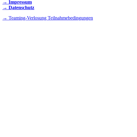
→ Impressum
→ Datenschutz
→ Teaming-Verlosung Teilnahmebedingungen
INSTAGRAM