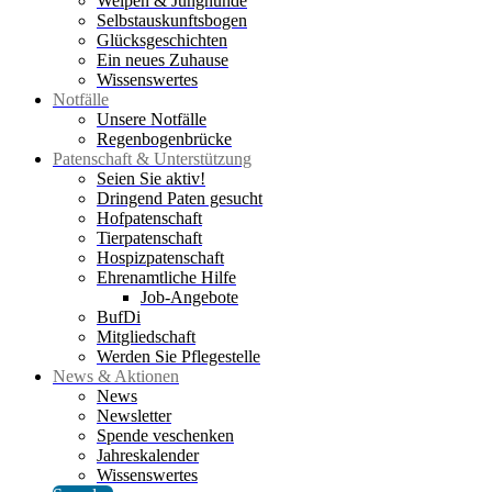
Welpen & Junghunde
Selbstauskunftsbogen
Glücksgeschichten
Ein neues Zuhause
Wissenswertes
Notfälle
Unsere Notfälle
Regenbogenbrücke
Patenschaft & Unterstützung
Seien Sie aktiv!
Dringend Paten gesucht
Hofpatenschaft
Tierpatenschaft
Hospizpatenschaft
Ehrenamtliche Hilfe
Job-Angebote
BufDi
Mitgliedschaft
Werden Sie Pflegestelle
News & Aktionen
News
Newsletter
Spende veschenken
Jahreskalender
Wissenswertes