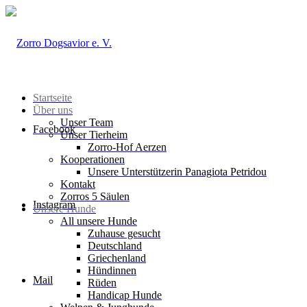
Startseite
Über uns
Unser Team
Facebook
Unser Tierheim
Zorro-Hof Aerzen
Kooperationen
Unsere Unterstützerin Panagiota Petridou
Kontakt
Zorros 5 Säulen
Instagram
Unsere Hunde
All unsere Hunde
Zuhause gesucht
Deutschland
Griechenland
Hündinnen
Mail
Rüden
Handicap Hunde