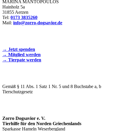
MARINA MANTOPOULOS
Hainholz 5a
31855 Aerzen
Tel:
0173 3835260
Mail:
info@zorro-dogsavior.de
SEIEN SIE AKTIV DABEI!
→ Jetzt spenden
→ Mitglied werden
→ Tierpate werden
WIR SIND EIN TIERSCHUTZVEREIN
Gemäß § 11 Abs. 1 Satz 1 Nr. 5 und 8 Buchstabe a, b
Tierschutzgesetz
SPENDENKONTO
Zorro Dogsavior e. V.
Tierhilfe für den Norden Griechenlands
Sparkasse Hameln Weserbergland