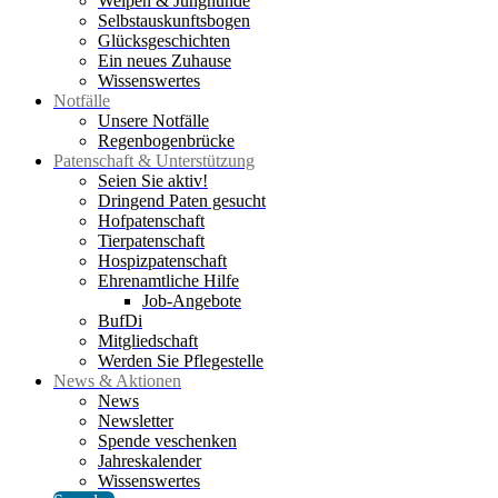
Welpen & Junghunde
Selbstauskunftsbogen
Glücksgeschichten
Ein neues Zuhause
Wissenswertes
Notfälle
Unsere Notfälle
Regenbogenbrücke
Patenschaft & Unterstützung
Seien Sie aktiv!
Dringend Paten gesucht
Hofpatenschaft
Tierpatenschaft
Hospizpatenschaft
Ehrenamtliche Hilfe
Job-Angebote
BufDi
Mitgliedschaft
Werden Sie Pflegestelle
News & Aktionen
News
Newsletter
Spende veschenken
Jahreskalender
Wissenswertes