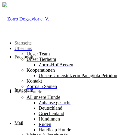
Startseite
Über uns
Unser Team
Facebook
Unser Tierheim
Zorro-Hof Aerzen
Kooperationen
Unsere Unterstützerin Panagiota Petridou
Kontakt
Zorros 5 Säulen
Instagram
Unsere Hunde
All unsere Hunde
Zuhause gesucht
Deutschland
Griechenland
Hündinnen
Mail
Rüden
Handicap Hunde