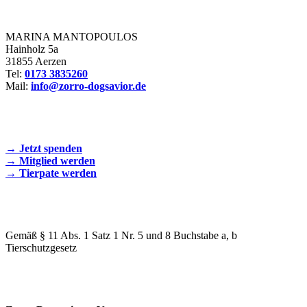
Zorro Dogsavior e. V.
MARINA MANTOPOULOS
Hainholz 5a
31855 Aerzen
Tel:
0173 3835260
Mail:
info@zorro-dogsavior.de
SEIEN SIE AKTIV DABEI!
→ Jetzt spenden
→ Mitglied werden
→ Tierpate werden
WIR SIND EIN TIERSCHUTZVEREIN
Gemäß § 11 Abs. 1 Satz 1 Nr. 5 und 8 Buchstabe a, b
Tierschutzgesetz
SPENDENKONTO