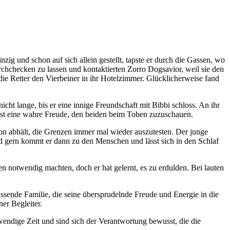
ig und schon auf sich allein gestellt, tapste er durch die Gassen, wo
rchchecken zu lassen und kontaktierten Zorro Dogsavior, weil sie den
die Retter den Vierbeiner in ihr Hotelzimmer. Glücklicherweise fand
cht lange, bis er eine innige Freundschaft mit Bibbi schloss. An ihr
Es ist eine wahre Freude, den beiden beim Toben zuzuschauen.
avon abhält, die Grenzen immer mal wieder auszutesten. Der junge
nd gern kommt er dann zu den Menschen und lässt sich in den Schlaf
n notwendig machten, doch er hat gelernt, es zu erdulden. Bei lauten
assende Familie, die seine übersprudelnde Freude und Energie in die
er Begleiter.
wendige Zeit und sind sich der Verantwortung bewusst, die die