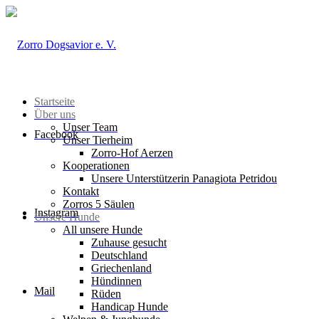
Startseite
Über uns
Unser Team
Facebook
Unser Tierheim
Zorro-Hof Aerzen
Kooperationen
Unsere Unterstützerin Panagiota Petridou
Kontakt
Zorros 5 Säulen
Instagram
Unsere Hunde
All unsere Hunde
Zuhause gesucht
Deutschland
Griechenland
Hündinnen
Mail
Rüden
Handicap Hunde