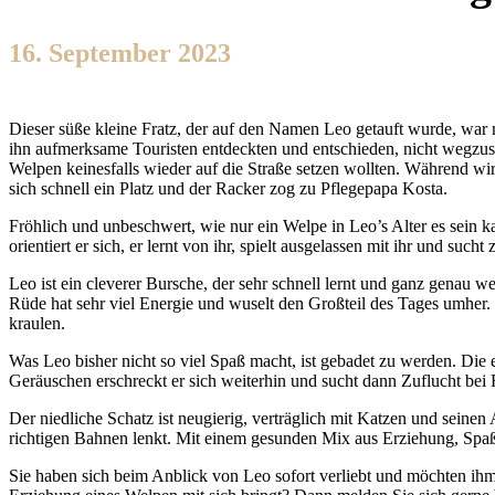
16. September 2023
Dieser süße kleine Fratz, der auf den Namen Leo getauft wurde, war m
ihn aufmerksame Touristen entdeckten und entschieden, nicht wegzusc
Welpen keinesfalls wieder auf die Straße setzen wollten. Während wir
sich schnell ein Platz und der Racker zog zu Pflegepapa Kosta.
Fröhlich und unbeschwert, wie nur ein Welpe in Leo’s Alter es sein ka
orientiert er sich, er lernt von ihr, spielt ausgelassen mit ihr und 
Leo ist ein cleverer Bursche, der sehr schnell lernt und ganz genau w
Rüde hat sehr viel Energie und wuselt den Großteil des Tages umher.
kraulen.
Was Leo bisher nicht so viel Spaß macht, ist gebadet zu werden. Die 
Geräuschen erschreckt er sich weiterhin und sucht dann Zuflucht bei 
Der niedliche Schatz ist neugierig, verträglich mit Katzen und seine
richtigen Bahnen lenkt. Mit einem gesunden Mix aus Erziehung, Spaß
Sie haben sich beim Anblick von Leo sofort verliebt und möchten ihm