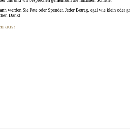
bei uns und wir besprechen gemeinsam die nächsten Schritte.
nn werden Sie Pate oder Spender. Jeder Betrag, egal wie klein oder gr
ichen Dank!
en aus: