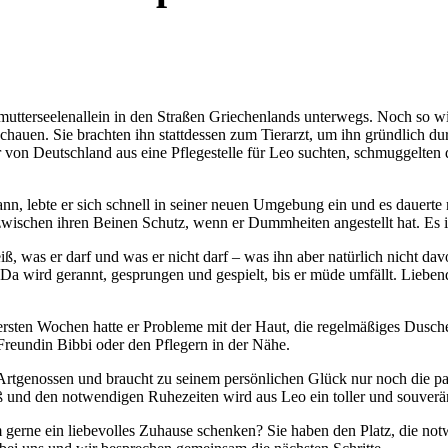
utterseelenallein in den Straßen Griechenlands unterwegs. Noch so winz
hauen. Sie brachten ihn stattdessen zum Tierarzt, um ihn gründlich du
 von Deutschland aus eine Pflegestelle für Leo suchten, schmuggelten 
nn, lebte er sich schnell in seiner neuen Umgebung ein und es dauerte ni
sucht zwischen ihren Beinen Schutz, wenn er Dummheiten angestellt hat. 
eiß, was er darf und was er nicht darf – was ihn aber natürlich nicht d
 Da wird gerannt, gesprungen und gespielt, bis er müde umfällt. Liebe
ersten Wochen hatte er Probleme mit der Haut, die regelmäßiges Dusche
Freundin Bibbi oder den Pflegern in der Nähe.
n Artgenossen und braucht zu seinem persönlichen Glück nur noch die p
 und den notwendigen Ruhezeiten wird aus Leo ein toller und souverän
 gerne ein liebevolles Zuhause schenken? Sie haben den Platz, die not