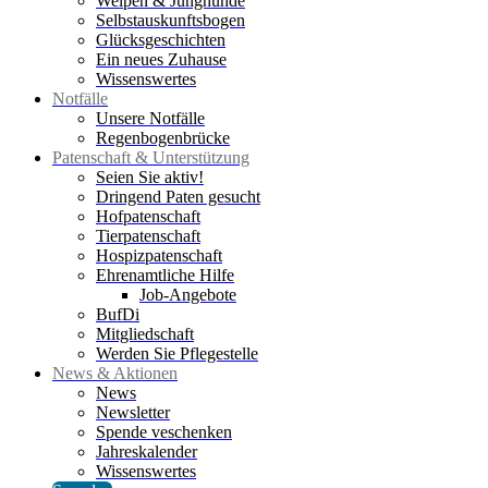
Welpen & Junghunde
Selbstauskunftsbogen
Glücksgeschichten
Ein neues Zuhause
Wissenswertes
Notfälle
Unsere Notfälle
Regenbogenbrücke
Patenschaft & Unterstützung
Seien Sie aktiv!
Dringend Paten gesucht
Hofpatenschaft
Tierpatenschaft
Hospizpatenschaft
Ehrenamtliche Hilfe
Job-Angebote
BufDi
Mitgliedschaft
Werden Sie Pflegestelle
News & Aktionen
News
Newsletter
Spende veschenken
Jahreskalender
Wissenswertes