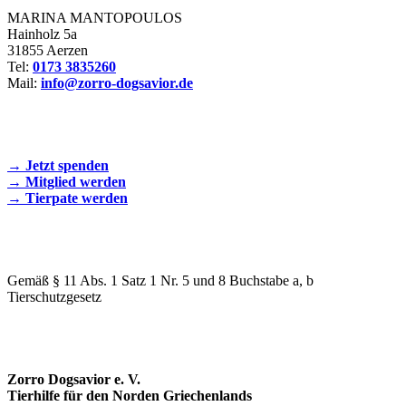
MARINA MANTOPOULOS
Hainholz 5a
31855 Aerzen
Tel:
0173 3835260
Mail:
info@zorro-dogsavior.de
SEIEN SIE AKTIV DABEI!
→ Jetzt spenden
→ Mitglied werden
→ Tierpate werden
WIR SIND EIN TIERSCHUTZVEREIN
Gemäß § 11 Abs. 1 Satz 1 Nr. 5 und 8 Buchstabe a, b
Tierschutzgesetz
SPENDENKONTO
Zorro Dogsavior e. V.
Tierhilfe für den Norden Griechenlands