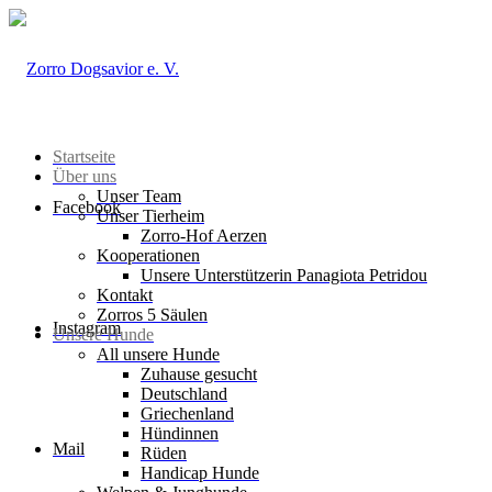
Startseite
Über uns
Unser Team
Facebook
Unser Tierheim
Zorro-Hof Aerzen
Kooperationen
Unsere Unterstützerin Panagiota Petridou
Kontakt
Zorros 5 Säulen
Instagram
Unsere Hunde
All unsere Hunde
Zuhause gesucht
Deutschland
Griechenland
Hündinnen
Mail
Rüden
Handicap Hunde