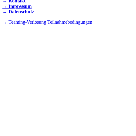
→ Kontakt
→ Impressum
→ Datenschutz
→ Teaming-Verlosung Teilnahmebedingungen
INSTAGRAM