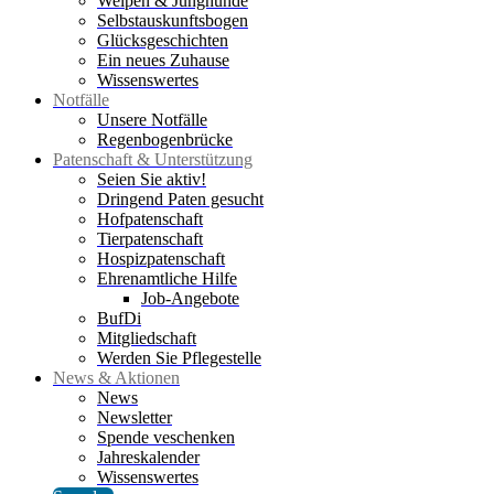
Welpen & Junghunde
Selbstauskunftsbogen
Glücksgeschichten
Ein neues Zuhause
Wissenswertes
Notfälle
Unsere Notfälle
Regenbogenbrücke
Patenschaft & Unterstützung
Seien Sie aktiv!
Dringend Paten gesucht
Hofpatenschaft
Tierpatenschaft
Hospizpatenschaft
Ehrenamtliche Hilfe
Job-Angebote
BufDi
Mitgliedschaft
Werden Sie Pflegestelle
News & Aktionen
News
Newsletter
Spende veschenken
Jahreskalender
Wissenswertes