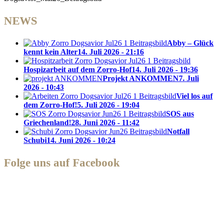
NEWS
Abby – Glück
kennt kein Alter
14. Juli 2026 - 21:16
Hospizarbeit auf dem Zorro-Hof
14. Juli 2026 - 19:36
Projekt ANKOMMEN
7. Juli
2026 - 10:43
Viel los auf
dem Zorro-Hof!
5. Juli 2026 - 19:04
SOS aus
Griechenland!
28. Juni 2026 - 11:42
Notfall
Schubi
14. Juni 2026 - 10:24
Folge uns auf Facebook
Zorro Dogsavior e. V.