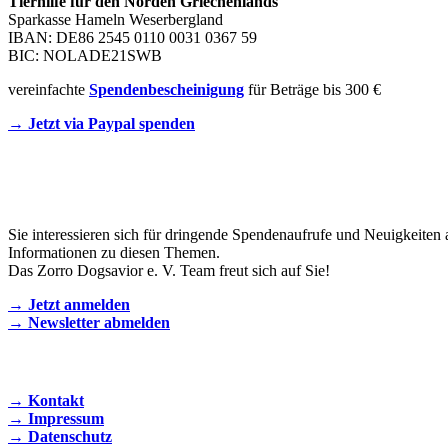
Tierhilfe für den Norden Griechenlands
Sparkasse Hameln Weserbergland
IBAN: DE86 2545 0110 0031 0367 59
BIC: NOLADE21SWB
vereinfachte
Spendenbescheinigung
für Beträge bis 300 €
→ Jetzt via Paypal spenden
Newsletter
Sie interessieren sich für dringende Spendenaufrufe und Neuigkeiten 
Informationen zu diesen Themen.
Das Zorro Dogsavior e. V. Team freut sich auf Sie!
→ Jetzt anmelden
→ Newsletter abmelden
KONTAKT AUFNEHMEN
→ Kontakt
→ Impressum
→ Datenschutz