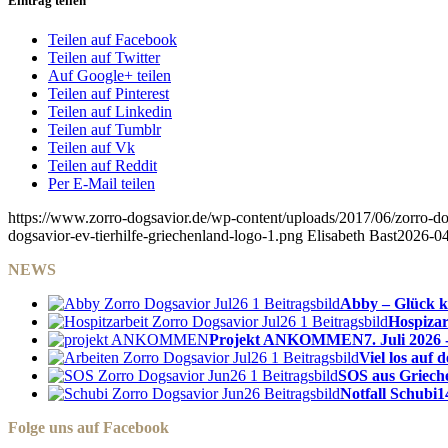
Eintrag teilen
Teilen auf Facebook
Teilen auf Twitter
Auf Google+ teilen
Teilen auf Pinterest
Teilen auf Linkedin
Teilen auf Tumblr
Teilen auf Vk
Teilen auf Reddit
Per E-Mail teilen
https://www.zorro-dogsavior.de/wp-content/uploads/2017/06/zorro-dog
dogsavior-ev-tierhilfe-griechenland-logo-1.png
Elisabeth Bast
2026-04
NEWS
Abby – Glück k
Hospizar
Projekt ANKOMMEN
7. Juli 2026 
Viel los auf
SOS aus Griech
Notfall Schubi
1
Folge uns auf Facebook