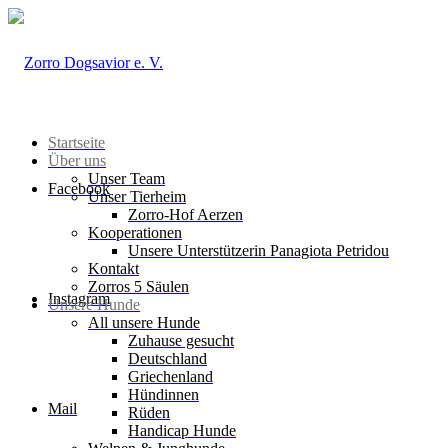
Startseite
Über uns
Unser Team
Facebook
Unser Tierheim
Zorro-Hof Aerzen
Kooperationen
Unsere Unterstützerin Panagiota Petridou
Kontakt
Zorros 5 Säulen
Instagram
Unsere Hunde
All unsere Hunde
Zuhause gesucht
Deutschland
Griechenland
Hündinnen
Mail
Rüden
Handicap Hunde