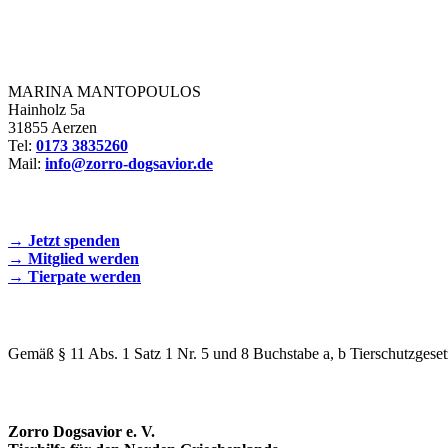
Zorro Dogsavior e. V.
MARINA MANTOPOULOS
Hainholz 5a
31855 Aerzen
Tel:
0173 3835260
Mail:
info@zorro-dogsavior.de
SEIEN SIE AKTIV DABEI!
→ Jetzt spenden
→ Mitglied werden
→ Tierpate werden
WIR SIND EIN TIERSCHUTZVEREIN
Gemäß § 11 Abs. 1 Satz 1 Nr. 5 und 8 Buchstabe a, b Tierschutzgeset
SPENDENKONTO
Zorro Dogsavior e. V.