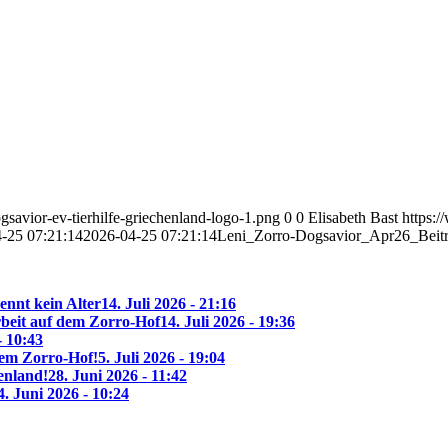
savior-ev-tierhilfe-griechenland-logo-1.png
0
0
Elisabeth Bast
https:
-25 07:21:14
2026-04-25 07:21:14
Leni_Zorro-Dogsavior_Apr26_Beitr
ennt kein Alter
14. Juli 2026 - 21:16
beit auf dem Zorro-Hof
14. Juli 2026 - 19:36
- 10:43
 dem Zorro-Hof!
5. Juli 2026 - 19:04
enland!
28. Juni 2026 - 11:42
4. Juni 2026 - 10:24