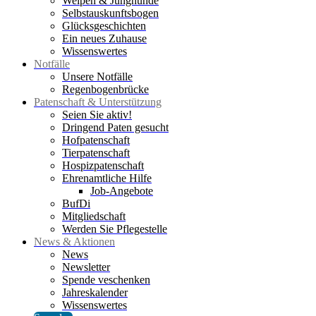
Welpen & Junghunde
Selbstauskunftsbogen
Glücksgeschichten
Ein neues Zuhause
Wissenswertes
Notfälle
Unsere Notfälle
Regenbogenbrücke
Patenschaft & Unterstützung
Seien Sie aktiv!
Dringend Paten gesucht
Hofpatenschaft
Tierpatenschaft
Hospizpatenschaft
Ehrenamtliche Hilfe
Job-Angebote
BufDi
Mitgliedschaft
Werden Sie Pflegestelle
News & Aktionen
News
Newsletter
Spende veschenken
Jahreskalender
Wissenswertes