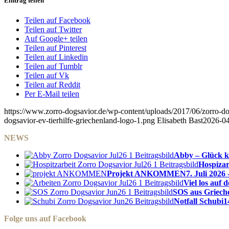
Eintrag teilen
Teilen auf Facebook
Teilen auf Twitter
Auf Google+ teilen
Teilen auf Pinterest
Teilen auf Linkedin
Teilen auf Tumblr
Teilen auf Vk
Teilen auf Reddit
Per E-Mail teilen
https://www.zorro-dogsavior.de/wp-content/uploads/2017/06/zorro-dog
dogsavior-ev-tierhilfe-griechenland-logo-1.png
Elisabeth Bast
2026-04
NEWS
Abby – Glück k
Hospizar
Projekt ANKOMMEN
7. Juli 2026 
Viel los auf
SOS aus Griech
Notfall Schubi
1
Folge uns auf Facebook