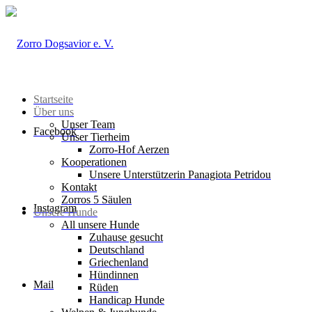
Startseite
Über uns
Unser Team
Facebook
Unser Tierheim
Zorro-Hof Aerzen
Kooperationen
Unsere Unterstützerin Panagiota Petridou
Kontakt
Zorros 5 Säulen
Instagram
Unsere Hunde
All unsere Hunde
Zuhause gesucht
Deutschland
Griechenland
Hündinnen
Mail
Rüden
Handicap Hunde