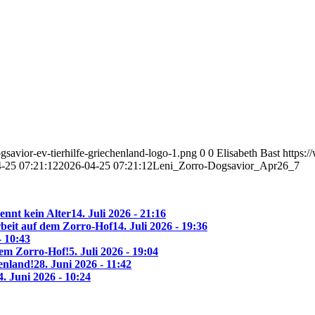
savior-ev-tierhilfe-griechenland-logo-1.png
0
0
Elisabeth Bast
https:
-25 07:21:12
2026-04-25 07:21:12
Leni_Zorro-Dogsavior_Apr26_7
ennt kein Alter
14. Juli 2026 - 21:16
beit auf dem Zorro-Hof
14. Juli 2026 - 19:36
- 10:43
 dem Zorro-Hof!
5. Juli 2026 - 19:04
enland!
28. Juni 2026 - 11:42
4. Juni 2026 - 10:24