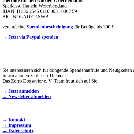
Tierhilfe für den Norden Griechenlands
Sparkasse Hameln Weserbergland
IBAN: DE86 2545 0110 0031 0367 59
BIC: NOLADE21SWB
vereinfachte
Spendenbescheinigung
für Beträge bis 300 €
→ Jetzt via Paypal spenden
Newsletter
Sie interessieren sich für dringende Spendenaufrufe und Neuigkeiten 
Informationen zu diesen Themen.
Das Zorro Dogsavior e. V. Team freut sich auf Sie!
→ Jetzt anmelden
→ Newsletter abmelden
KONTAKT AUFNEHMEN
→ Kontakt
→ Impressum
→ Datenschutz