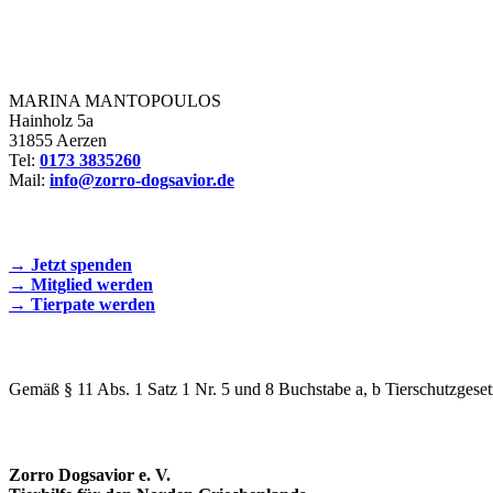
Zorro Dogsavior e. V.
MARINA MANTOPOULOS
Hainholz 5a
31855 Aerzen
Tel:
0173 3835260
Mail:
info@zorro-dogsavior.de
SEIEN SIE AKTIV DABEI!
→ Jetzt spenden
→ Mitglied werden
→ Tierpate werden
WIR SIND EIN TIERSCHUTZVEREIN
Gemäß § 11 Abs. 1 Satz 1 Nr. 5 und 8 Buchstabe a, b Tierschutzgeset
SPENDENKONTO
Zorro Dogsavior e. V.