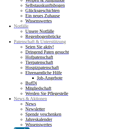
Welpen & Junghunde
Selbstauskunftsbogen
Glücksgeschichten
Ein neues Zuhause
Wissenswertes
Notfälle
Unsere Notfälle
Regenbogenbrücke
Patenschaft & Unterstützung
Seien Sie aktiv!
Dringend Paten gesucht
Hofpatenschaft
Tierpatenschaft
Hospizpatenschaft
Ehrenamtliche Hilfe
Job-Angebote
BufDi
Mitgliedschaft
Werden Sie Pflegestelle
News & Aktionen
News
Newsletter
Spende veschenken
Jahreskalender
Wissenswertes