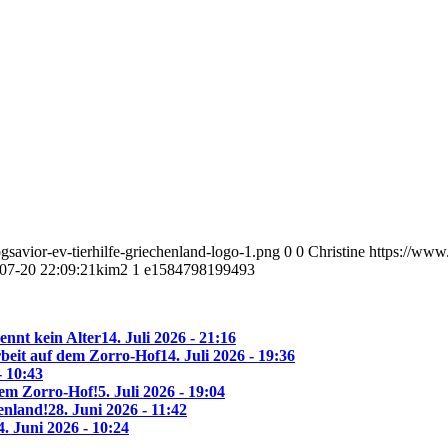
savior-ev-tierhilfe-griechenland-logo-1.png
0
0
Christine
https://www
07-20 22:09:21
kim2 1 e1584798199493
ennt kein Alter
14. Juli 2026 - 21:16
beit auf dem Zorro-Hof
14. Juli 2026 - 19:36
- 10:43
 dem Zorro-Hof!
5. Juli 2026 - 19:04
enland!
28. Juni 2026 - 11:42
4. Juni 2026 - 10:24