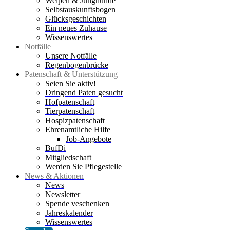
Welpen & Junghunde
Selbstauskunftsbogen
Glücksgeschichten
Ein neues Zuhause
Wissenswertes
Notfälle
Unsere Notfälle
Regenbogenbrücke
Patenschaft & Unterstützung
Seien Sie aktiv!
Dringend Paten gesucht
Hofpatenschaft
Tierpatenschaft
Hospizpatenschaft
Ehrenamtliche Hilfe
Job-Angebote
BufDi
Mitgliedschaft
Werden Sie Pflegestelle
News & Aktionen
News
Newsletter
Spende veschenken
Jahreskalender
Wissenswertes