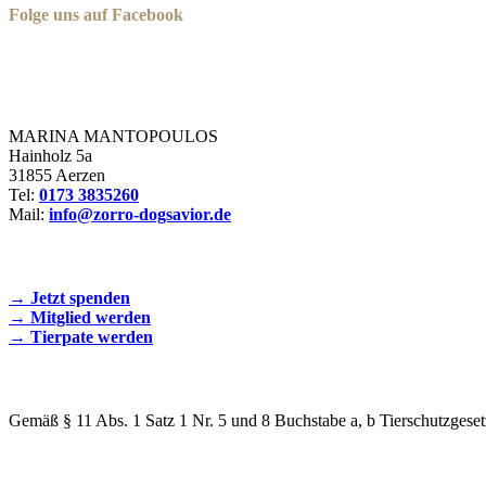
Folge uns auf Facebook
Zorro Dogsavior e. V.
MARINA MANTOPOULOS
Hainholz 5a
31855 Aerzen
Tel:
0173 3835260
Mail:
info@zorro-dogsavior.de
SEIEN SIE AKTIV DABEI!
→ Jetzt spenden
→ Mitglied werden
→ Tierpate werden
WIR SIND EIN TIERSCHUTZVEREIN
Gemäß § 11 Abs. 1 Satz 1 Nr. 5 und 8 Buchstabe a, b Tierschutzgeset
SPENDENKONTO