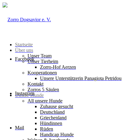
Startseite
Über uns
Unser Team
Facebook
Unser Tierheim
Zorro-Hof Aerzen
Kooperationen
Unsere Unterstützerin Panagiota Petridou
Kontakt
Zorros 5 Säulen
Instagram
Unsere Hunde
All unsere Hunde
Zuhause gesucht
Deutschland
Griechenland
Hündinnen
Mail
Rüden
Handicap Hunde