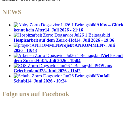
NEWS
Abby – Glück
kennt kein Alter
14. Juli 2026 - 21:16
Hospizarbeit auf dem Zorro-Hof
14. Juli 2026 - 19:36
Projekt ANKOMMEN
7. Juli
2026 - 10:43
Viel los auf
dem Zorro-Hof!
5. Juli 2026 - 19:04
SOS aus
Griechenland!
28. Juni 2026 - 11:42
Notfall
Schubi
14. Juni 2026 - 10:24
Folge uns auf Facebook
Zorro Dogsavior e. V.