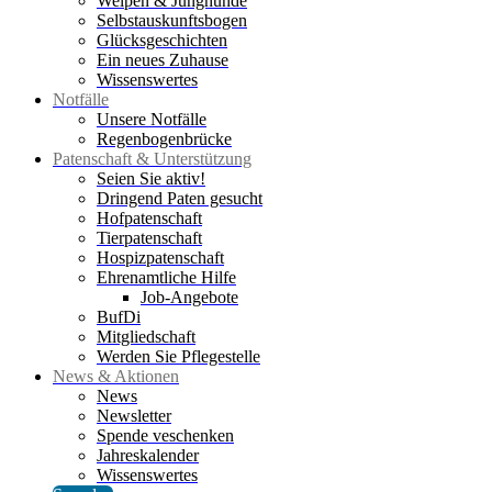
Welpen & Junghunde
Selbstauskunftsbogen
Glücksgeschichten
Ein neues Zuhause
Wissenswertes
Notfälle
Unsere Notfälle
Regenbogenbrücke
Patenschaft & Unterstützung
Seien Sie aktiv!
Dringend Paten gesucht
Hofpatenschaft
Tierpatenschaft
Hospizpatenschaft
Ehrenamtliche Hilfe
Job-Angebote
BufDi
Mitgliedschaft
Werden Sie Pflegestelle
News & Aktionen
News
Newsletter
Spende veschenken
Jahreskalender
Wissenswertes