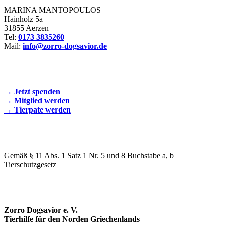
MARINA MANTOPOULOS
Hainholz 5a
31855 Aerzen
Tel:
0173 3835260
Mail:
info@zorro-dogsavior.de
SEIEN SIE AKTIV DABEI!
→ Jetzt spenden
→ Mitglied werden
→ Tierpate werden
WIR SIND EIN TIERSCHUTZVEREIN
Gemäß § 11 Abs. 1 Satz 1 Nr. 5 und 8 Buchstabe a, b
Tierschutzgesetz
SPENDENKONTO
Zorro Dogsavior e. V.
Tierhilfe für den Norden Griechenlands