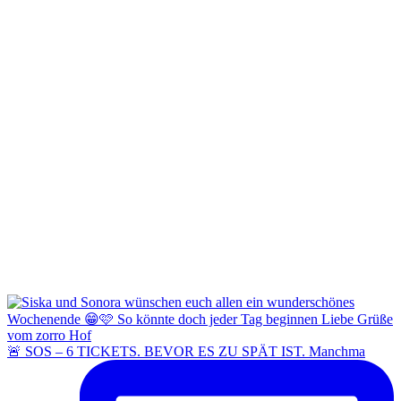
🚨 SOS – 6 TICKETS. BEVOR ES ZU SPÄT IST. Manchma