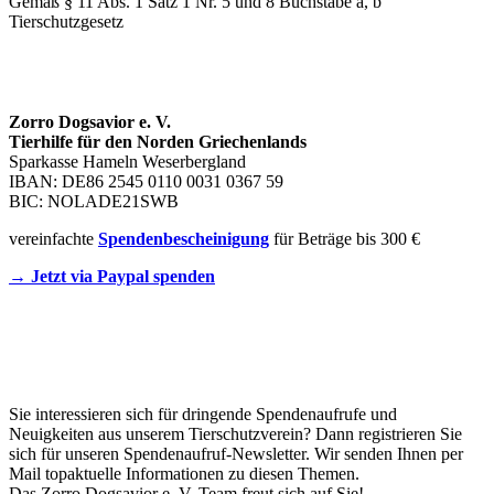
Gemäß § 11 Abs. 1 Satz 1 Nr. 5 und 8 Buchstabe a, b
Tierschutzgesetz
SPENDENKONTO
Zorro Dogsavior e. V.
Tierhilfe für den Norden Griechenlands
Sparkasse Hameln Weserbergland
IBAN: DE86 2545 0110 0031 0367 59
BIC: NOLADE21SWB
vereinfachte
Spendenbescheinigung
für Beträge bis 300 €
→ Jetzt via Paypal spenden
Newsletter
Sie interessieren sich für dringende Spendenaufrufe und
Neuigkeiten aus unserem Tierschutzverein? Dann registrieren Sie
sich für unseren Spendenaufruf-Newsletter. Wir senden Ihnen per
Mail topaktuelle Informationen zu diesen Themen.
Das Zorro Dogsavior e. V. Team freut sich auf Sie!