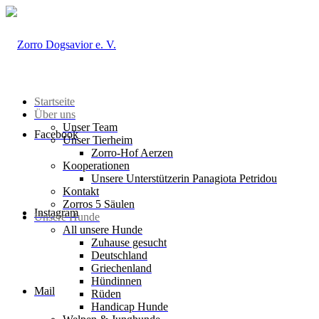
Startseite
Über uns
Unser Team
Facebook
Unser Tierheim
Zorro-Hof Aerzen
Kooperationen
Unsere Unterstützerin Panagiota Petridou
Kontakt
Zorros 5 Säulen
Instagram
Unsere Hunde
All unsere Hunde
Zuhause gesucht
Deutschland
Griechenland
Hündinnen
Mail
Rüden
Handicap Hunde