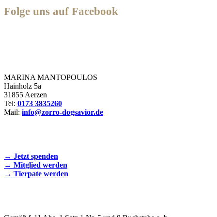
Folge uns auf Facebook
Zorro Dogsavior e. V.
MARINA MANTOPOULOS
Hainholz 5a
31855 Aerzen
Tel:
0173 3835260
Mail:
info@zorro-dogsavior.de
SEIEN SIE AKTIV DABEI!
→ Jetzt spenden
→ Mitglied werden
→ Tierpate werden
WIR SIND EIN TIERSCHUTZVEREIN