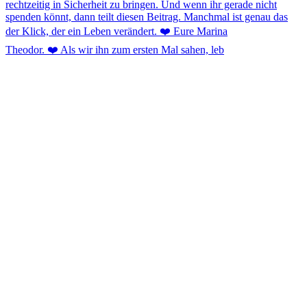
Theodor. ❤️ Als wir ihn zum ersten Mal sahen, leb