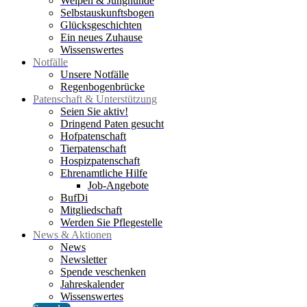
Welpen & Junghunde
Selbstauskunftsbogen
Glücksgeschichten
Ein neues Zuhause
Wissenswertes
Notfälle
Unsere Notfälle
Regenbogenbrücke
Patenschaft & Unterstützung
Seien Sie aktiv!
Dringend Paten gesucht
Hofpatenschaft
Tierpatenschaft
Hospizpatenschaft
Ehrenamtliche Hilfe
Job-Angebote
BufDi
Mitgliedschaft
Werden Sie Pflegestelle
News & Aktionen
News
Newsletter
Spende veschenken
Jahreskalender
Wissenswertes