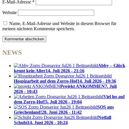
E-Mail-Adresse
*
Website
Name, E-Mail-Adresse und Website in diesem Browser für
meinen nächsten Kommentar speichern.
NEWS
Abby – Glück
kennt kein Alter
14. Juli 2026 - 21:16
Hospizarbeit auf dem Zorro-Hof
14. Juli 2026 - 19:36
Projekt ANKOMMEN
7. Juli
2026 - 10:43
Viel los auf
dem Zorro-Hof!
5. Juli 2026 - 19:04
SOS aus
Griechenland!
28. Juni 2026 - 11:42
Notfall
Schubi
14. Juni 2026 - 10:24