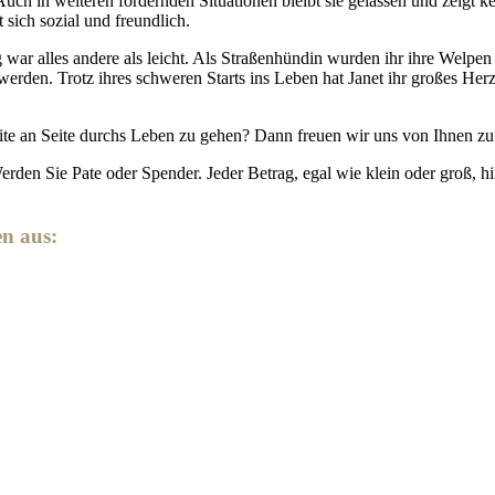
t. Auch in weiteren fordernden Situationen bleibt sie gelassen und zei
 sich sozial und freundlich.
 war alles andere als leicht. Als Straßenhündin wurden ihr ihre Welpen 
erden. Trotz ihres schweren Starts ins Leben hat Janet ihr großes Herz
eite an Seite durchs Leben zu gehen? Dann freuen wir uns von Ihnen zu
den Sie Pate oder Spender. Jeder Betrag, egal wie klein oder groß, hil
en aus: