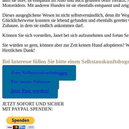
läuft sie brav, ist entspannt im Auto und auch gelassen beim Tierarz
Motorrädern. Mit anderen Hunden ist sie ebenfalls entspannt und zeigt
Dieses ausgeglichene Wesen ist nicht selbstverständlich, denn ihr Weg
Glücklicherweise konnten sie lebend gefunden und ebenfalls gerettet w
Zuhause, in dem sie endlich ankommen darf.
Können Sie sich vorstellen, Janet bei sich aufzunehmen und fortan S
Sie würden so gern, können aber zur Zeit keinen Hund adoptieren? Wer
Herzlichen Dank!
Bei Interesse füllen Sie bitte einen Selbstauskunftsbog
Zum Selbstauskunftsbogen
Ein neues Zuhause
Jetzt Pate werden!
JETZT SOFORT UND SICHER
MIT PAYPAL SPENDEN: