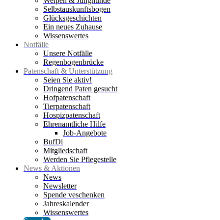
Welpen & Junghunde
Selbstauskunftsbogen
Glücksgeschichten
Ein neues Zuhause
Wissenswertes
Notfälle
Unsere Notfälle
Regenbogenbrücke
Patenschaft & Unterstützung
Seien Sie aktiv!
Dringend Paten gesucht
Hofpatenschaft
Tierpatenschaft
Hospizpatenschaft
Ehrenamtliche Hilfe
Job-Angebote
BufDi
Mitgliedschaft
Werden Sie Pflegestelle
News & Aktionen
News
Newsletter
Spende veschenken
Jahreskalender
Wissenswertes