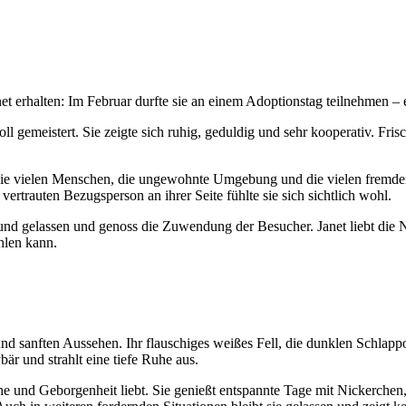
erhalten: Im Februar durfte sie an einem Adoptionstag teilnehmen – ei
l gemeistert. Sie zeigte sich ruhig, geduldig und sehr kooperativ. Fris
 Die vielen Menschen, die ungewohnte Umgebung und die vielen fremde
vertrauten Bezugsperson an ihrer Seite fühlte sie sich sichtlich wohl.
und gelassen und genoss die Zuwendung der Besucher. Janet liebt die Nä
ühlen kann.
d sanften Aussehen. Ihr flauschiges weißes Fell, die dunklen Schlappo
är und strahlt eine tiefe Ruhe aus.
ähe und Geborgenheit liebt. Sie genießt entspannte Tage mit Nickerchen