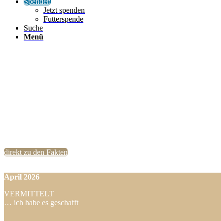
Spenden
Jetzt spenden
Futterspende
Suche
Menü
direkt zu den Fakten
April
2026
VERMITTELT
… ich habe es geschafft