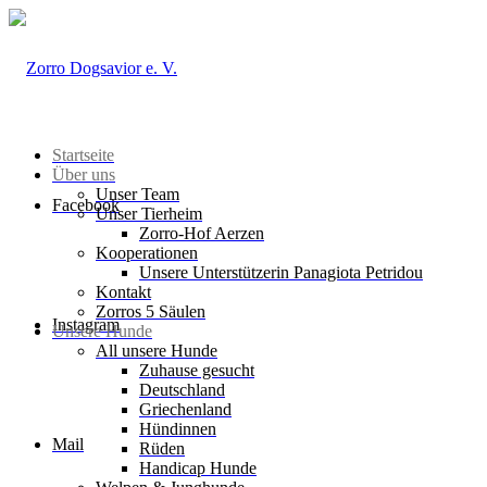
Startseite
Über uns
Unser Team
Facebook
Unser Tierheim
Zorro-Hof Aerzen
Kooperationen
Unsere Unterstützerin Panagiota Petridou
Kontakt
Zorros 5 Säulen
Instagram
Unsere Hunde
All unsere Hunde
Zuhause gesucht
Deutschland
Griechenland
Hündinnen
Mail
Rüden
Handicap Hunde