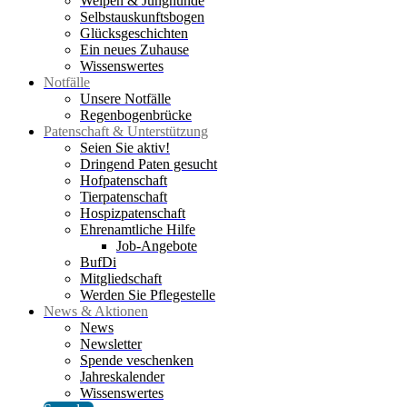
Welpen & Junghunde
Selbstauskunftsbogen
Glücksgeschichten
Ein neues Zuhause
Wissenswertes
Notfälle
Unsere Notfälle
Regenbogenbrücke
Patenschaft & Unterstützung
Seien Sie aktiv!
Dringend Paten gesucht
Hofpatenschaft
Tierpatenschaft
Hospizpatenschaft
Ehrenamtliche Hilfe
Job-Angebote
BufDi
Mitgliedschaft
Werden Sie Pflegestelle
News & Aktionen
News
Newsletter
Spende veschenken
Jahreskalender
Wissenswertes