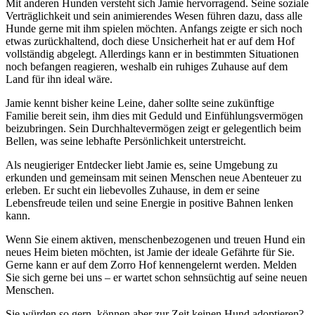
Mit anderen Hunden versteht sich Jamie hervorragend. Seine soziale
Verträglichkeit und sein animierendes Wesen führen dazu, dass alle
Hunde gerne mit ihm spielen möchten. Anfangs zeigte er sich noch
etwas zurückhaltend, doch diese Unsicherheit hat er auf dem Hof
vollständig abgelegt. Allerdings kann er in bestimmten Situationen
noch befangen reagieren, weshalb ein ruhiges Zuhause auf dem
Land für ihn ideal wäre.
Jamie kennt bisher keine Leine, daher sollte seine zukünftige
Familie bereit sein, ihm dies mit Geduld und Einfühlungsvermögen
beizubringen. Sein Durchhaltevermögen zeigt er gelegentlich beim
Bellen, was seine lebhafte Persönlichkeit unterstreicht.
Als neugieriger Entdecker liebt Jamie es, seine Umgebung zu
erkunden und gemeinsam mit seinen Menschen neue Abenteuer zu
erleben. Er sucht ein liebevolles Zuhause, in dem er seine
Lebensfreude teilen und seine Energie in positive Bahnen lenken
kann.
Wenn Sie einem aktiven, menschenbezogenen und treuen Hund ein
neues Heim bieten möchten, ist Jamie der ideale Gefährte für Sie.
Gerne kann er auf dem Zorro Hof kennengelernt werden. Melden
Sie sich gerne bei uns – er wartet schon sehnsüchtig auf seine neuen
Menschen.
Sie würden so gern, können aber zur Zeit keinen Hund adoptieren?