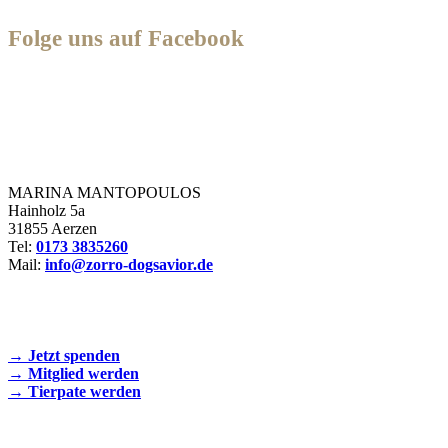
Folge uns auf Facebook
Zorro Dogsavior e. V.
MARINA MANTOPOULOS
Hainholz 5a
31855 Aerzen
Tel:
0173 3835260
Mail:
info@zorro-dogsavior.de
SEIEN SIE AKTIV DABEI!
→ Jetzt spenden
→ Mitglied werden
→ Tierpate werden
WIR SIND EIN TIERSCHUTZVEREIN