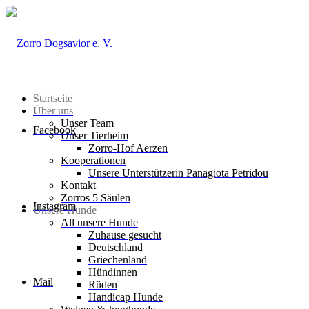
Startseite
Über uns
Unser Team
Facebook
Unser Tierheim
Zorro-Hof Aerzen
Kooperationen
Unsere Unterstützerin Panagiota Petridou
Kontakt
Zorros 5 Säulen
Instagram
Unsere Hunde
All unsere Hunde
Zuhause gesucht
Deutschland
Griechenland
Hündinnen
Mail
Rüden
Handicap Hunde