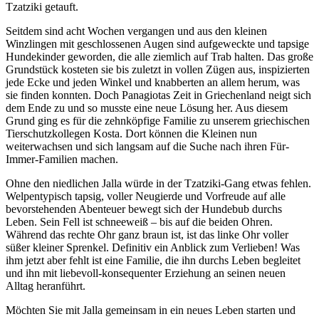
Tzatziki getauft.
Seitdem sind acht Wochen vergangen und aus den kleinen
Winzlingen mit geschlossenen Augen sind aufgeweckte und tapsige
Hundekinder geworden, die alle ziemlich auf Trab halten. Das große
Grundstück kosteten sie bis zuletzt in vollen Zügen aus, inspizierten
jede Ecke und jeden Winkel und knabberten an allem herum, was
sie finden konnten. Doch Panagiotas Zeit in Griechenland neigt sich
dem Ende zu und so musste eine neue Lösung her. Aus diesem
Grund ging es für die zehnköpfige Familie zu unserem griechischen
Tierschutzkollegen Kosta. Dort können die Kleinen nun
weiterwachsen und sich langsam auf die Suche nach ihren Für-
Immer-Familien machen.
Ohne den niedlichen Jalla würde in der Tzatziki-Gang etwas fehlen.
Welpentypisch tapsig, voller Neugierde und Vorfreude auf alle
bevorstehenden Abenteuer bewegt sich der Hundebub durchs
Leben. Sein Fell ist schneeweiß – bis auf die beiden Ohren.
Während das rechte Ohr ganz braun ist, ist das linke Ohr voller
süßer kleiner Sprenkel. Definitiv ein Anblick zum Verlieben! Was
ihm jetzt aber fehlt ist eine Familie, die ihn durchs Leben begleitet
und ihn mit liebevoll-konsequenter Erziehung an seinen neuen
Alltag heranführt.
Möchten Sie mit Jalla gemeinsam in ein neues Leben starten und