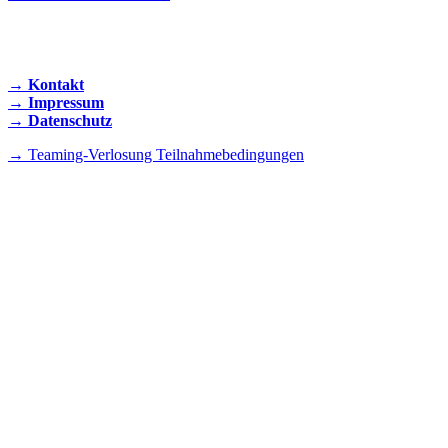
KONTAKT AUFNEHMEN
→ Kontakt
→ Impressum
→ Datenschutz
→ Teaming-Verlosung Teilnahmebedingungen
INSTAGRAM