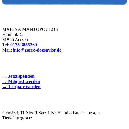
Zorro Dogsavior e. V.
MARINA MANTOPOULOS
Hainholz 5a
31855 Aerzen
Tel:
0173 3835260
Mail:
info@zorro-dogsavior.de
SEIEN SIE AKTIV DABEI!
→ Jetzt spenden
→ Mitglied werden
→ Tierpate werden
WIR SIND EIN TIERSCHUTZVEREIN
Gemäß § 11 Abs. 1 Satz 1 Nr. 5 und 8 Buchstabe a, b
Tierschutzgesetz