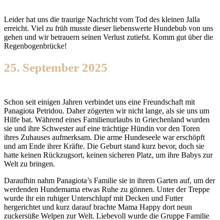
Leider hat uns die traurige Nachricht vom Tod des kleinen Jalla
erreicht. Viel zu früh musste dieser liebenswerte Hundebub von uns
gehen und wir betrauern seinen Verlust zutiefst. Komm gut über die
Regenbogenbrücke!
25. September 2025
Schon seit einigen Jahren verbindet uns eine Freundschaft mit
Panagiota Petridou. Daher zögerten wir nicht lange, als sie uns um
Hilfe bat. Während eines Familienurlaubs in Griechenland wurden
sie und ihre Schwester auf eine trächtige Hündin vor den Toren
ihres Zuhauses aufmerksam. Die arme Hundeseele war erschöpft
und am Ende ihrer Kräfte. Die Geburt stand kurz bevor, doch sie
hatte keinen Rückzugsort, keinen sicheren Platz, um ihre Babys zur
Welt zu bringen.
Daraufhin nahm Panagiota’s Familie sie in ihrem Garten auf, um der
werdenden Hundemama etwas Ruhe zu gönnen. Unter der Treppe
wurde ihr ein ruhiger Unterschlupf mit Decken und Futter
hergerichtet und kurz darauf brachte Mama Happy dort neun
zuckersüße Welpen zur Welt. Liebevoll wurde die Gruppe Familie