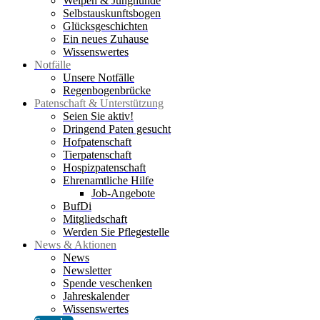
Welpen & Junghunde
Selbstauskunftsbogen
Glücksgeschichten
Ein neues Zuhause
Wissenswertes
Notfälle
Unsere Notfälle
Regenbogenbrücke
Patenschaft & Unterstützung
Seien Sie aktiv!
Dringend Paten gesucht
Hofpatenschaft
Tierpatenschaft
Hospizpatenschaft
Ehrenamtliche Hilfe
Job-Angebote
BufDi
Mitgliedschaft
Werden Sie Pflegestelle
News & Aktionen
News
Newsletter
Spende veschenken
Jahreskalender
Wissenswertes