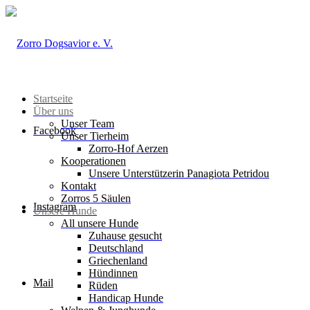
Startseite
Über uns
Unser Team
Facebook
Unser Tierheim
Zorro-Hof Aerzen
Kooperationen
Unsere Unterstützerin Panagiota Petridou
Kontakt
Zorros 5 Säulen
Instagram
Unsere Hunde
All unsere Hunde
Zuhause gesucht
Deutschland
Griechenland
Hündinnen
Mail
Rüden
Handicap Hunde