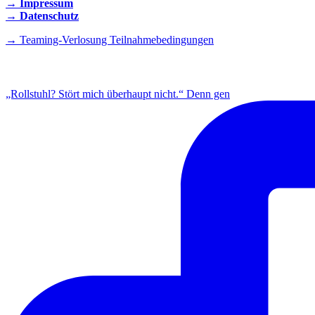
→ Impressum
→ Datenschutz
→ Teaming-Verlosung Teilnahmebedingungen
INSTAGRAM
„Rollstuhl? Stört mich überhaupt nicht.“ Denn gen