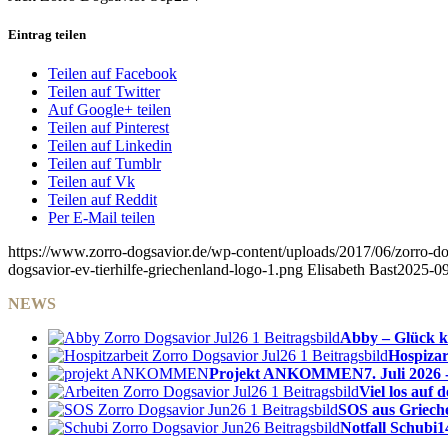
Eintrag teilen
Teilen auf Facebook
Teilen auf Twitter
Auf Google+ teilen
Teilen auf Pinterest
Teilen auf Linkedin
Teilen auf Tumblr
Teilen auf Vk
Teilen auf Reddit
Per E-Mail teilen
https://www.zorro-dogsavior.de/wp-content/uploads/2017/06/zorro-dog
dogsavior-ev-tierhilfe-griechenland-logo-1.png
Elisabeth Bast
2025-09
NEWS
Abby – Glück k
Hospizar
Projekt ANKOMMEN
7. Juli 2026 
Viel los auf
SOS aus Griech
Notfall Schubi
1