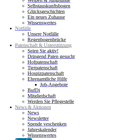
Welpen & Junghunde
Selbstauskunftsbogen
Glücksgeschichten
Ein neues Zuhause
Wissenswertes
Notfälle
Unsere Notfälle
Regenbogenbrücke
Patenschaft & Unterstützung
Seien Sie aktiv!
Dringend Paten gesucht
Hofpatenschaft
Tierpatenschaft
Hospizpatenschaft
Ehrenamtliche Hilfe
Job-Angebote
BufDi
Mitgliedschaft
Werden Sie Pflegestelle
News & Aktionen
News
Newsletter
Spende veschenken
Jahreskalender
Wissenswertes