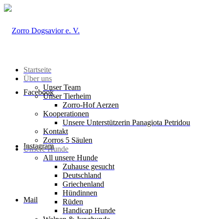
Startseite
Über uns
Unser Team
Facebook
Unser Tierheim
Zorro-Hof Aerzen
Kooperationen
Unsere Unterstützerin Panagiota Petridou
Kontakt
Zorros 5 Säulen
Instagram
Unsere Hunde
All unsere Hunde
Zuhause gesucht
Deutschland
Griechenland
Hündinnen
Mail
Rüden
Handicap Hunde