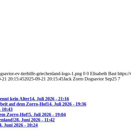
savior-ev-tierhilfe-griechenland-logo-1.png
0
0
Elisabeth Bast
https:
-21 20:15:45
2025-09-21 20:15:45
Jack Zorro Dogsavior Sep25 7
ennt kein Alter
14. Juli 2026 - 21:16
beit auf dem Zorro-Hof
14. Juli 2026 - 19:36
- 10:43
 dem Zorro-Hof!
5. Juli 2026 - 19:04
enland!
28. Juni 2026 - 11:42
4. Juni 2026 - 10:24