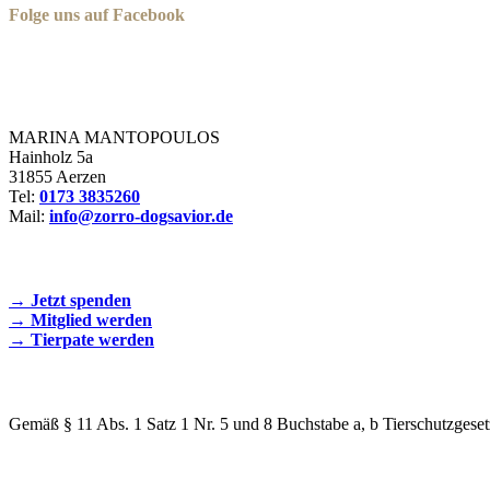
Folge uns auf Facebook
Zorro Dogsavior e. V.
MARINA MANTOPOULOS
Hainholz 5a
31855 Aerzen
Tel:
0173 3835260
Mail:
info@zorro-dogsavior.de
SEIEN SIE AKTIV DABEI!
→ Jetzt spenden
→ Mitglied werden
→ Tierpate werden
WIR SIND EIN TIERSCHUTZVEREIN
Gemäß § 11 Abs. 1 Satz 1 Nr. 5 und 8 Buchstabe a, b Tierschutzgeset
SPENDENKONTO