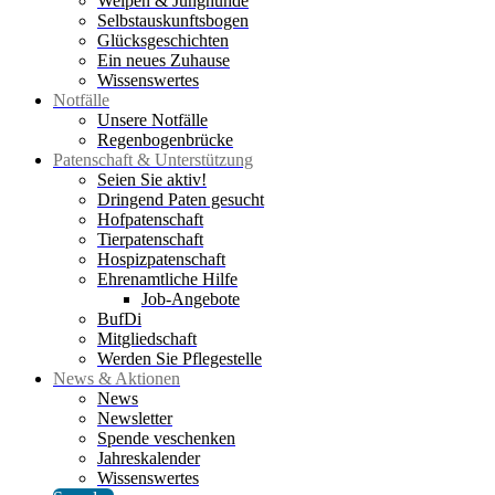
Welpen & Junghunde
Selbstauskunftsbogen
Glücksgeschichten
Ein neues Zuhause
Wissenswertes
Notfälle
Unsere Notfälle
Regenbogenbrücke
Patenschaft & Unterstützung
Seien Sie aktiv!
Dringend Paten gesucht
Hofpatenschaft
Tierpatenschaft
Hospizpatenschaft
Ehrenamtliche Hilfe
Job-Angebote
BufDi
Mitgliedschaft
Werden Sie Pflegestelle
News & Aktionen
News
Newsletter
Spende veschenken
Jahreskalender
Wissenswertes