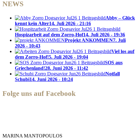
NEWS
Abby – Glück
kennt kein Alter
14. Juli 2026 - 21:16
Hospizarbeit auf dem Zorro-Hof
14. Juli 2026 - 19:36
Projekt ANKOMMEN
7. Juli
2026 - 10:43
Viel los auf
dem Zorro-Hof!
5. Juli 2026 - 19:04
SOS aus
Griechenland!
28. Juni 2026 - 11:42
Notfall
Schubi
14. Juni 2026 - 10:24
Folge uns auf Facebook
Zorro Dogsavior e. V.
MARINA MANTOPOULOS