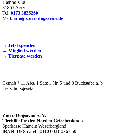
Hainholz 5a
31855 Aerzen
Tel:
0173 3835260
Mail:
info@zorro-dogsavior.de
SEIEN SIE AKTIV DABEI!
→ Jetzt spenden
→ Mitglied werden
→ Tierpate werden
WIR SIND EIN TIERSCHUTZVEREIN
Gemäß § 11 Abs. 1 Satz 1 Nr. 5 und 8 Buchstabe a, b
Tierschutzgesetz
SPENDENKONTO
Zorro Dogsavior e. V.
Tierhilfe für den Norden Griechenlands
Sparkasse Hameln Weserbergland
IBAN: DE86 2545 0110 0031 0367 59