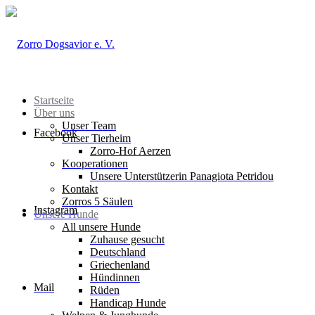
Startseite
Über uns
Unser Team
Facebook
Unser Tierheim
Zorro-Hof Aerzen
Kooperationen
Unsere Unterstützerin Panagiota Petridou
Kontakt
Zorros 5 Säulen
Instagram
Unsere Hunde
All unsere Hunde
Zuhause gesucht
Deutschland
Griechenland
Hündinnen
Mail
Rüden
Handicap Hunde