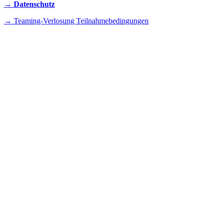
→ Datenschutz
→ Teaming-Verlosung Teilnahmebedingungen
INSTAGRAM