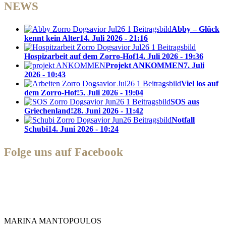
NEWS
Abby – Glück
kennt kein Alter
14. Juli 2026 - 21:16
Hospizarbeit auf dem Zorro-Hof
14. Juli 2026 - 19:36
Projekt ANKOMMEN
7. Juli
2026 - 10:43
Viel los auf
dem Zorro-Hof!
5. Juli 2026 - 19:04
SOS aus
Griechenland!
28. Juni 2026 - 11:42
Notfall
Schubi
14. Juni 2026 - 10:24
Folge uns auf Facebook
Zorro Dogsavior e. V.
MARINA MANTOPOULOS