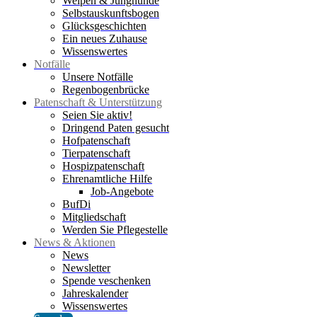
Welpen & Junghunde
Selbstauskunftsbogen
Glücksgeschichten
Ein neues Zuhause
Wissenswertes
Notfälle
Unsere Notfälle
Regenbogenbrücke
Patenschaft & Unterstützung
Seien Sie aktiv!
Dringend Paten gesucht
Hofpatenschaft
Tierpatenschaft
Hospizpatenschaft
Ehrenamtliche Hilfe
Job-Angebote
BufDi
Mitgliedschaft
Werden Sie Pflegestelle
News & Aktionen
News
Newsletter
Spende veschenken
Jahreskalender
Wissenswertes