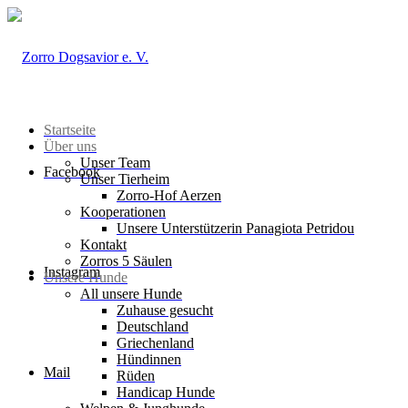
Startseite
Über uns
Unser Team
Facebook
Unser Tierheim
Zorro-Hof Aerzen
Kooperationen
Unsere Unterstützerin Panagiota Petridou
Kontakt
Zorros 5 Säulen
Instagram
Unsere Hunde
All unsere Hunde
Zuhause gesucht
Deutschland
Griechenland
Hündinnen
Mail
Rüden
Handicap Hunde