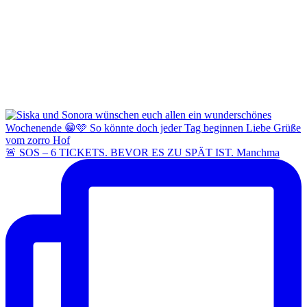
🚨 SOS – 6 TICKETS. BEVOR ES ZU SPÄT IST. Manchma