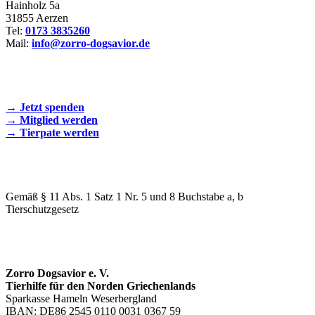
Hainholz 5a
31855 Aerzen
Tel:
0173 3835260
Mail:
info@zorro-dogsavior.de
SEIEN SIE AKTIV DABEI!
→ Jetzt spenden
→ Mitglied werden
→ Tierpate werden
WIR SIND EIN TIERSCHUTZVEREIN
Gemäß § 11 Abs. 1 Satz 1 Nr. 5 und 8 Buchstabe a, b
Tierschutzgesetz
SPENDENKONTO
Zorro Dogsavior e. V.
Tierhilfe für den Norden Griechenlands
Sparkasse Hameln Weserbergland
IBAN: DE86 2545 0110 0031 0367 59