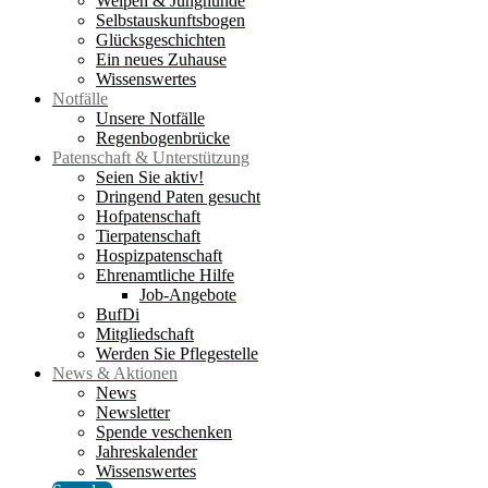
Welpen & Junghunde
Selbstauskunftsbogen
Glücksgeschichten
Ein neues Zuhause
Wissenswertes
Notfälle
Unsere Notfälle
Regenbogenbrücke
Patenschaft & Unterstützung
Seien Sie aktiv!
Dringend Paten gesucht
Hofpatenschaft
Tierpatenschaft
Hospizpatenschaft
Ehrenamtliche Hilfe
Job-Angebote
BufDi
Mitgliedschaft
Werden Sie Pflegestelle
News & Aktionen
News
Newsletter
Spende veschenken
Jahreskalender
Wissenswertes