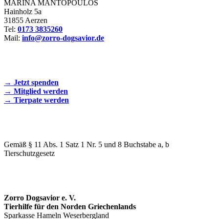
MARINA MANTOPOULOS
Hainholz 5a
31855 Aerzen
Tel:
0173 3835260
Mail:
info@zorro-dogsavior.de
SEIEN SIE AKTIV DABEI!
→ Jetzt spenden
→ Mitglied werden
→ Tierpate werden
WIR SIND EIN TIERSCHUTZVEREIN
Gemäß § 11 Abs. 1 Satz 1 Nr. 5 und 8 Buchstabe a, b
Tierschutzgesetz
SPENDENKONTO
Zorro Dogsavior e. V.
Tierhilfe für den Norden Griechenlands
Sparkasse Hameln Weserbergland