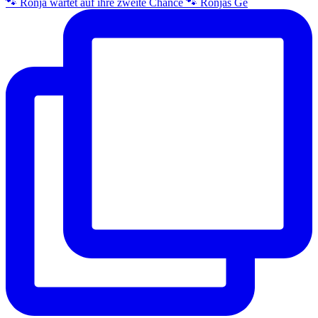
🐾 Ronja wartet auf ihre zweite Chance 🐾 Ronjas Ge