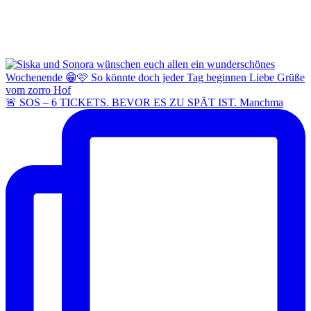
🚨 SOS – 6 TICKETS. BEVOR ES ZU SPÄT IST. Manchma