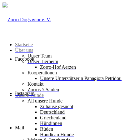
Startseite
Über uns
Unser Team
Facebook
Unser Tierheim
Zorro-Hof Aerzen
Kooperationen
Unsere Unterstützerin Panagiota Petridou
Kontakt
Zorros 5 Säulen
Instagram
Unsere Hunde
All unsere Hunde
Zuhause gesucht
Deutschland
Griechenland
Hündinnen
Mail
Rüden
Handicap Hunde